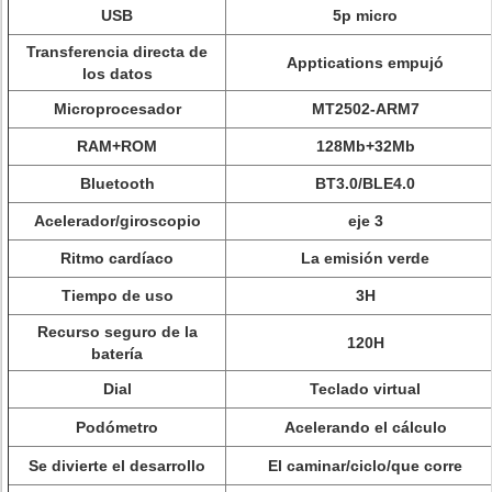
USB
5p micro
Transferencia directa de
Apptications empujó
los datos
Microprocesador
MT2502-ARM7
RAM+ROM
128Mb+32Mb
Bluetooth
BT3.0/BLE4.0
Acelerador/giroscopio
eje 3
Ritmo cardíaco
La emisión verde
Tiempo de uso
3H
Recurso seguro de la
120H
batería
Dial
Teclado virtual
Podómetro
Acelerando el cálculo
Se divierte el desarrollo
El caminar/ciclo/que corre