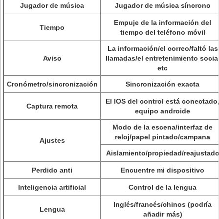
Jugador de música
Jugador de música síncrono
Empuje de la información del
Tiempo
tiempo del teléfono móvil
La información/el correo/faltó las
Aviso
llamadas/el entretenimiento socia
etc
Cronómetro/sincronización
Sincronización exacta
El IOS del control está conectado
Captura remota
equipo androide
Modo de la escena/interfaz de
reloj/papel pintado/campana
Ajustes
Aislamiento/propiedad/reajustad
Perdido anti
Encuentre mi dispositivo
Inteligencia artificial
Control de la lengua
Inglés/francés/chinos (podría
Lengua
añadir más)