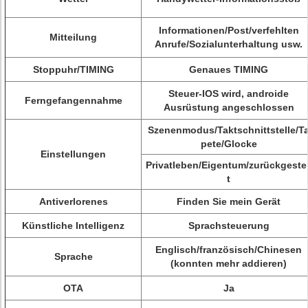
Informationen/Post/verfehlten
Mitteilung
Anrufe/Sozialunterhaltung usw.
Stoppuhr/TIMING
Genaues TIMING
Steuer-IOS wird, androide
Ferngefangennahme
Ausrüstung angeschlossen
Szenenmodus/Taktschnittstelle/T
pete/Glocke
Einstellungen
Privatleben/Eigentum/zurückgestel
t
Antiverlorenes
Finden Sie mein Gerät
Künstliche Intelligenz
Sprachsteuerung
Englisch/französisch/Chinesen
Sprache
(konnten mehr addieren)
OTA
Ja