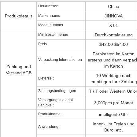
Herkunftsort
China
Produktdetails
Markenname
JINNOVA
Modellnummer
X 01
Min Bestellmenge
Durchkontaktierung
Preis
$42.00-$54.00
Farbkasten im Karton
Verpackung Informationen
erstens und dann verpac
im Karton
Zahlung und
Versand AGB
10 Werktage nach
Lieferzeit
empfingen Ihre Zahlung
Zahlungsbedingungen
T / T oder Western Unio
Versorgungsmaterial-
3,000pcs pro Monat
Fähigkeit
Produktname:
intelligente Uhr
Innen-, im Freien und
Anwendung:
Büro, etc.