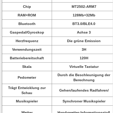
Chip
MT2502-ARM7
RAM+ROM
128Mb+32Mb
Bluetooth
BT3.0/BLE4.0
Gaspedal/Gyroskop
Achse 3
Herzfrequenz
Die grüne Emission
Verwendungszeit
3H
Batteriebereitschaft
120H
Skala
Virtuelle Tastatur
Durch die Beschleunigung der
Pedometer
Berechnung
Trägt Entwicklung zur
Gehen/laufendes Radfahren/
Schau
Musikspieler
Synchroner Musikspieler
Wetter
Handywetter-Informationsstoß