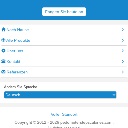
Fangen Sie heute an
Nach Hause
Alle Produkte
Über uns
Kontakt
Referenzen
Ändern Sie Sprache
Seit der Gründung unserer Firma, die sich an die
"menschenorientierte, gutgläubige Dienstleistung, das Streben nach
hervorragender Qualität" als Managementidee hält, dient Kunden auf
Voller Standort
der ganzen Welt.Produkte kontinuierlich weiterentwickeln und
Copyright © 2012 - 2026 pedometerstepscalories.com.
erneuern ;Exzellente Produktionstechnologie, guter Service, warmer