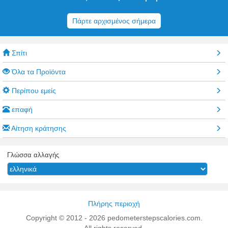
Πάρτε αρχισμένος σήμερα
Σπίτι
Όλα τα Προϊόντα
Περίπου εμείς
επαφή
Αίτηση κράτησης
Γλώσσα αλλαγής
Από τότε που ιδρύθηκε η εταιρεία μας, προσκολλόμενοι στο
"προσανατολισμένο στους ανθρώπους, την καλή πίστη υπηρεσία,
την επιδίωξη της εξαιρετικής ποιότητας" ως τη διαχείριση της ιδέας,
εξυπηρετώντας σε όλο τον κόσμο τους πελάτες.να συνεχίσει να
Πλήρης περιοχή
αναπτύσσει και να καινοτομεί συνεχώς τα προϊόντα Εξαιρετική
Copyright © 2012 - 2026 pedometerstepscalories.com.
τεχνολογία παραγωγής, καλή εξυπηρέτηση, θερμή και προσεκτική