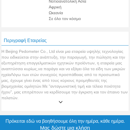
Νοτιοανατολική Ασία
Αφρική
Ωκεανία
Σε όλο τον κόσμο
Περιγραφή Εταιρείας
Η Beijing Pedometer Co., Ltd είναι μια εταιρεία υψηλής τεχνολογίας
που ειδικεύεται στην ανάπτυξη, την παραγωγή, την πώληση και την
εξυπηρέτηση επαγγελματικών ηχητικών προϊόντων, η εταιρεία μας
αναπτύσσει κυρίως,να παράγει και να εξάγει όλα τα είδη των μικρών
ηχείαΛόγω των ετών συνεχούς προσπάθειας από το προσωπικό
μας, έχουμε γίνει ένας από τους κύριους προμηθευτές της
βιομηχανίας ομιλητών.Με "ανταγωνιστική τιμή και τέλεια ποιότητα
ήχου", μας επιτρέπουν να κερδίσουμε την έγκριση και τον έπαινο των
πελατών.
Πρόκειται εδώ να βοηθήσουμε όλη την ημέρα, κάθε ημέρα.
Μας δώστε μια κλήση