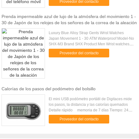
Proveedor del contacto
Bluetooth Versions Ver. 3.0 Accessorie...
Prenda impermeable azul de lujo de la atmósfera del movimiento 1 -
30 de Japón de los relojes de los señores de la correa de la aleación
Luxury Blue Alloy Strap Gents Wrist Watches
Japan Movement 1 - 30 ATM Waterproof Model-No
SHX-M3 Brand SHX Product Men Wrist watches
with import movement Item: 2015 latest watch men
Proveedor del contacto
,water resistant fashion ...
Calorías de los pasos del podómetro del bolsillo
El mini USB podómetro portátil de Digitaces mide
los pasos, la distancia y las calorías quemados
Detalle rápido memoria de 7 días Tiempo: 24
horas de exhibición El podómetro camina las
Proveedor del contacto
calorías quemadas Logotipo modificado para
requisitos particulares tamaño y color de encargo
ABSMaterial, exhibición del LCD Del logotipo las
mini USB calorías portátiles modificadas para