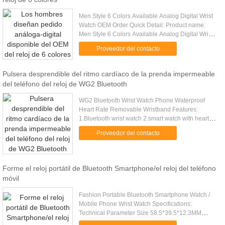
Men Style 6 Colors Available Analog Digital Wrist
Watch OEM Order Quick Detail: Product name:
Men Style 6 Colors Available Analog Digital Wrist
Watch OEM Order Color: can accept customized
Proveedor del contacto
color (according to ....
Pulsera desprendible del ritmo cardíaco de la prenda impermeable
del teléfono del reloj de WG2 Bluetooth
WG2 Bluetooth Wrist Watch Phone Waterproof
Heart Rate Removable Wristband Features:
1.Bluetooth wrist watch 2.smart watch with heart
rate monitor 3.IR switch, Smart home remote
Proveedor del contacto
4.Removable wristband, multicolor ...
Forme el reloj portátil de Bluetooth Smartphone/el reloj del teléfono
móvil
Fashion Portable Bluetooth Smartphone Watch /
Mobile Phone Wrist Watch Specifications:
Technical Parameter Size 58.5*39.5*12.3MM
Weight Net weight :50g; Gross weight: 205g