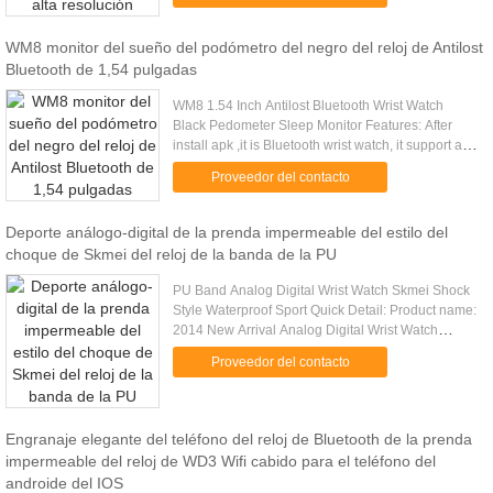
remote camera options. You ...
WM8 monitor del sueño del podómetro del negro del reloj de Antilost
Bluetooth de 1,54 pulgadas
WM8 1.54 Inch Antilost Bluetooth Wrist Watch
Black Pedometer Sleep Monitor Features: After
install apk ,it is Bluetooth wrist watch, it support all
android phones. 1.Messaging synchronization:
Proveedor del contacto
Sync new SMS, can ...
Deporte análogo-digital de la prenda impermeable del estilo del
choque de Skmei del reloj de la banda de la PU
PU Band Analog Digital Wrist Watch Skmei Shock
Style Waterproof Sport Quick Detail: Product name:
2014 New Arrival Analog Digital Wrist Watch
Skmei Shock Style Waterproof Sport 1. Color:
Proveedor del contacto
Black/White. Other ...
Engranaje elegante del teléfono del reloj de Bluetooth de la prenda
impermeable del reloj de WD3 Wifi cabido para el teléfono del
androide del IOS