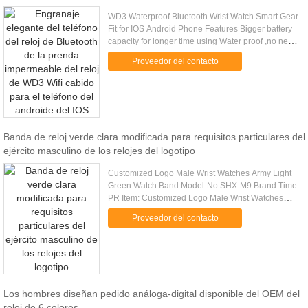
WD3 Waterproof Bluetooth Wrist Watch Smart Gear
Fit for IOS Android Phone Features Bigger battery
capacity for longer time using Water proof ,no need
take off when swimming High quality drop
Proveedor del contacto
resistance, anti...
Banda de reloj verde clara modificada para requisitos particulares del
ejército masculino de los relojes del logotipo
Customized Logo Male Wrist Watches Army Light
Green Watch Band Model-No SHX-M9 Brand Time
PR Item: Customized Logo Male Wrist Watches
Army Light Green Watch Band Price Good price
Proveedor del contacto
with enough amount Logo: 1.Can ...
Los hombres diseñan pedido análoga-digital disponible del OEM del
reloj de 6 colores