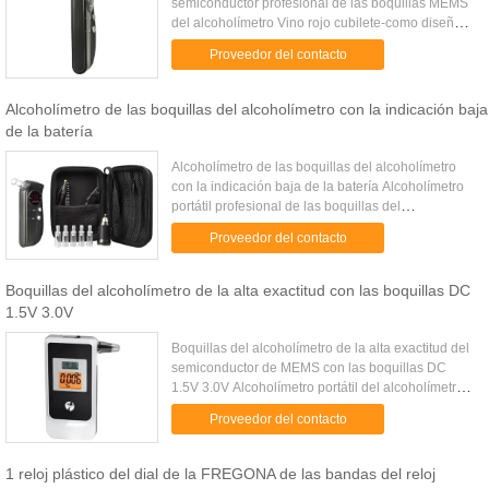
semiconductor profesional de las boquillas MEMS
del alcoholímetro Vino rojo cubilete-como diseño
Tiempo de calentamiento: En el plazo de 18
Proveedor del contacto
segundos Responde el ...
Alcoholímetro de las boquillas del alcoholímetro con la indicación baja
de la batería
Alcoholímetro de las boquillas del alcoholímetro
con la indicación baja de la batería Alcoholímetro
portátil profesional de las boquillas del
alcoholímetro de la alta exactitud Gama de la
Proveedor del contacto
detección: 0,00% - 0...
Boquillas del alcoholímetro de la alta exactitud con las boquillas DC
1.5V 3.0V
Boquillas del alcoholímetro de la alta exactitud del
semiconductor de MEMS con las boquillas DC
1.5V 3.0V Alcoholímetro portátil del alcoholímetro
de la alta exactitud con las boquillas DC 1.5V 3.0V
Proveedor del contacto
Medida de ...
1 reloj plástico del dial de la FREGONA de las bandas del reloj