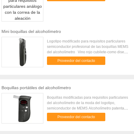
Mini boquillas del alcoholímetro
Logotipo modificado para requisitos particulares
semiconductor profesional de las boquillas MEMS
del alcoholímetro Vino rojo cubilete-como diseño
Tiempo de calentamiento: En el plazo
Proveedor del contacto
de 18 segundos Responde el tiempo: En el plazo
de 5 segundos Gama de temperaturas de
funcionamiento: 5 ~ 40 Oc Boquilla portátil
profesional del alcoholímetro seis del
alcoholímetro de la alta exactitud
Boquillas portátiles del alcoholímetro
Introducción general El alcoholímetro de la
respiración AT-S430 es un poco probador
Boquillas modificadas para requisitos particulares
diseñado para medir el resultado de la
del alcoholímetro de la moda del logotipo,
concentración del alcohol respirado en el cuerpo
semiconductor de MEMS Alcoholímetro patentado
humano. Este dispositivo adopta el sensor
del alcoholímetro con las pilas AAA de las
avanzado del alcohol P.M.-3 que tiene sensibilidad
Proveedor del contacto
boquillas DC3.0V 2 x Voltaje de
excelente y la reproductibilidad, la moda y el
funcionamiento: Pilas AAA de DC3.0V 2 x;
diseño portátil hacen moreconvenient para el uso
Corriente de trabajo: 120mA Ambiente de
personal. Cuando el contenido en alcohol excede