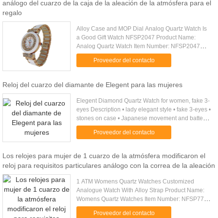
análogo del cuarzo de la caja de la aleación de la atmósfera para el
regalo
Alloy Case and MOP Dial Analog Quartz Watch Is
a Good Gift Watch NFSP2047 Product Name:
Analog Quartz Watch Item Number: NFSP2047
Gender: Adult / Lady Style: Cool Function:
Proveedor del contacto
Hours,Sceonds,Minute Waterproof: 1ATM ...
Reloj del cuarzo del diamante de Elegent para las mujeres
Elegent Diamond Quartz Watch for women, fake 3-
eyes Description • lady elegant style • fake 3-eyes •
stones on case • Japanese movement and battery •
your owned design and logo are welcomed
Proveedor del contacto
Specification Item ....
Los relojes para mujer de 1 cuarzo de la atmósfera modificaron el
reloj para requisitos particulares análogo con la correa de la aleación
1 ATM Womens Quartz Watches Customized
Analogue Watch With Alloy Strap Product Name:
Womens Quartz Watches Item Number: NFSP777
Gender: Adult / Lady Style: Elegant Function:
Proveedor del contacto
Hours,Sceonds,Minute Waterproof: ...