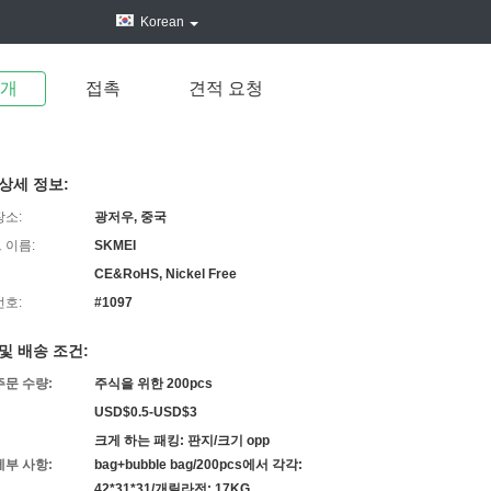
Korean
소개
접촉
견적 요청
상세 정보:
장소:
광저우, 중국
 이름:
SKMEI
CE&RoHS, Nickel Free
번호:
#1097
및 배송 조건:
주문 수량:
주식을 위한 200pcs
USD$0.5-USD$3
크게 하는 패킹: 판지/크기 opp
세부 사항:
bag+bubble bag/200pcs에서 각각:
42*31*31/개릴라전: 17KG