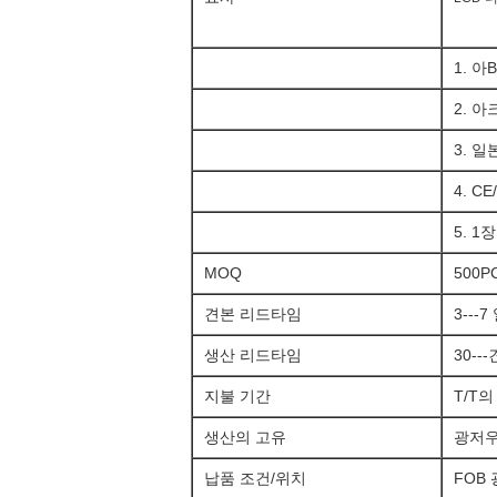
1. 아
2. 
3. 
4. C
5. 1
MOQ
500P
견본 리드타임
3---7
생산 리드타임
30--
지불 기간
T/T의
생산의 고유
광저우
납품 조건/위치
FOB