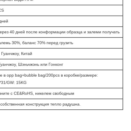
CS
 дней
через 40 дней после конформации образца и залеми получать
залемь 30%, баланс 70% перед грузить
 Гуанчжоу, Китай
уанчжоу, Шэньчжэнь или Гонконг
е в opp bag+bubble bag/200pcs в коробке/размере:
*31/GW: 15KG
ните с CE&RoHS, никелем свободным
собственная конструкция тепло радушна.