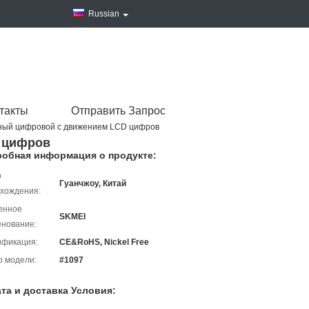
Russian
такты
Отправить Запрос
ный цифровой с движением LCD цифров
 цифров
обная информация о продукте:
о
Гуанчжоу, Китай
хождения:
енное
SKMEI
нование:
ификация:
CE&RoHS, Nickel Free
 модели:
#1097
та и доставка Условия: