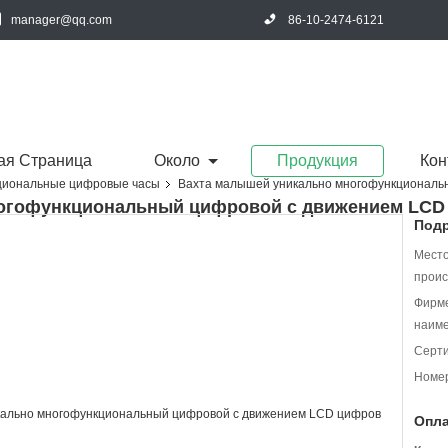
manager@qq.com
86-10-2474-6121
ая Страница
Около
Продукция
Кон
циональные цифровые часы
Вахта малышей уникально многофункциональ
ногофункциональный цифровой с движением LCD
Подр
Мест
проис
Фирм
наиме
Серт
Номер
Опла