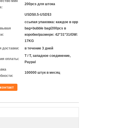
чество мин
200pcs для штока
а:
USD$0.5-USD$3
ссыпая упаковка: каждое в opp
овывая
bag+bubble bag/200pcs в
и:
коробке/размере: 42*31*31/GW:
17KG
 доставки:
в течение 3 дней
T / T, западное соединение,
ия оплаты:
Paypal
авка
100000 штук в месяц
бности:
контакт