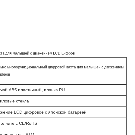
хта для малышей с движением LCD цифров
льно многофункциональный цифровой вахта для малышей с движением
ифров
учай ABS пластичный, планка PU
риловые стекла
ижение LCD цифровое с японской батареей
полните с CE/RoHS
упорная воды ATM