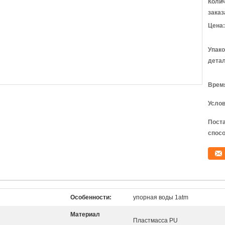
Коли
заказ
Цена:
Упак
детал
Время
Услов
Пост
спосо
Особенности:
упорная воды 1atm
Материал
Пластмасса PU