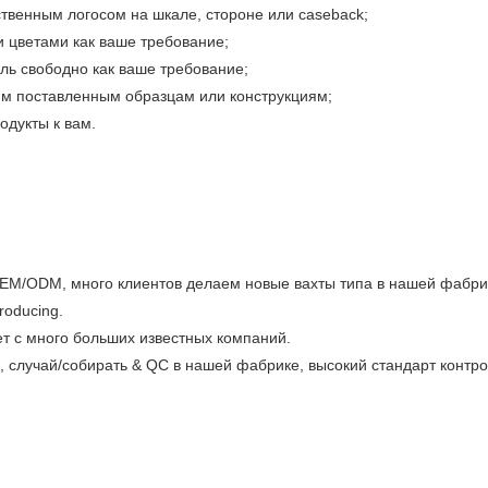
твенным логосом на шкале, стороне или caseback;
 цветами как ваше требование;
ь свободно как ваше требование;
им поставленным образцам или конструкциям;
одукты к вам.
EM/ODM, много клиентов делаем новые вахты типа в нашей фабри
roducing.
т с много больших известных компаний.
 случай/собирать & QC в нашей фабрике, высокий стандарт контр