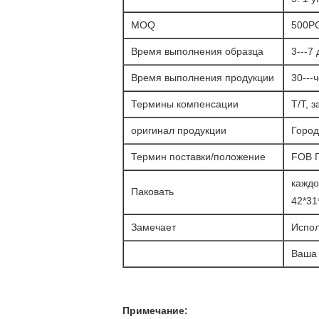
MOQ
500P
Время выполнения образца
3---7
Время выполнения продукции
30---
Термины компенсации
T/T, 
оригинал продукции
Город
Термин поставки/положение
FOB Г
каждо
Паковать
42*31
Замечает
Испол
Ваша 
Примечание: