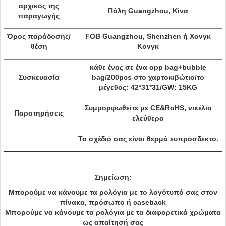
αρχικός της
Πόλη Guangzhou, Κίνα
παραγωγής
Όρος παράδοσης/
FOB Guangzhou, Shenzhen ή Χονγκ
θέση
Κονγκ
κάθε ένας σε ένα opp bag+bubble
Συσκευασία
bag/200pcs στο χαρτοκιβώτιο/το
μέγεθος: 42*31*31/GW: 15KG
Συμμορφωθείτε με CE&RoHS, νικέλιο
Παρατηρήσεις
ελεύθερο
Το σχέδιό σας είναι θερμά ευπρόσδεκτο.
Σημείωση:
Μπορούμε να κάνουμε τα ρολόγια με το λογότυπό σας στον
πίνακα, πρόσωπο ή caseback
Μπορούμε να κάνουμε τα ρολόγια με τα διαφορετικά χρώματα
ως απαίτησή σας