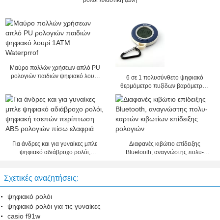
ρολόι πλαστική ζώνη
Μαύρο πολλών χρήσεων απλό PU
ρολογιών παιδιών ψηφιακό λουρί
6 σε 1 πολυσύνθετο ψηφιακό
1ATM Waterprrof
θερμόμετρο πυξίδων βαρόμετρων
υψομετρητών ρολογιών με την
καιρική πρόβλεψη
Για άνδρες και για γυναίκες μπλε
Διαφανές κιβώτιο επίδειξης
ψηφιακό αδιάβροχο ρολόι,
Bluetooth, αναγνώστης πολυ-
ψηφιακή τσεπών περίπτωση ABS
καρτών κιβωτίων επίδειξης
ρολογιών πίσω ελαφριά
ρολογιών
Σχετικές αναζητήσεις:
ψηφιακό ρολόι
ψηφιακό ρολόι για τις γυναίκες
casio f91w