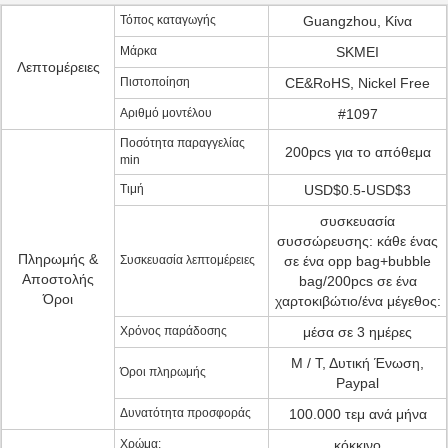
Τόπος καταγωγής
Guangzhou, Κίνα
Μάρκα
SKMEI
Λεπτομέρειες
Πιστοποίηση
CE&RoHS, Nickel Free
Αριθμό μοντέλου
#1097
Ποσότητα παραγγελίας
200pcs για το απόθεμα
min
Τιμή
USD$0.5-USD$3
συσκευασία
συσσώρευσης: κάθε ένας
Πληρωμής &
Συσκευασία λεπτομέρειες
σε ένα opp bag+bubble
Αποστολής
bag/200pcs σε ένα
Όροι
χαρτοκιβώτιο/ένα μέγεθος:
Χρόνος παράδοσης
μέσα σε 3 ημέρες
Μ / Τ, Δυτική Ένωση,
Όροι πληρωμής
Paypal
Δυνατότητα προσφοράς
100.000 τεμ ανά μήνα
Χρώμα:
κόκκινο