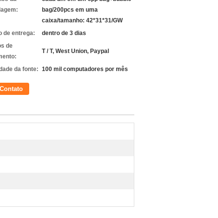
lagem:
bag/200pcs em uma
caixa/tamanho: 42*31*31/GW
 de entrega:
dentro de 3 dias
s de
T / T, West Union, Paypal
ento:
dade da fonte:
100 mil computadores por mês
Contato