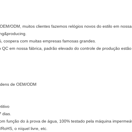
 OEM/ODM, muitos clientes fazemos relógios novos do estilo em nossa 
ing&producing.
, coopera com muitas empresas famosas grandes.
 QC em nossa fábrica, padrão elevado do controle de produção estã
 ordens de OEM/ODM
itivo
 dias.
com função do à prova de água, 100% testado pela máquina impermeáv
oHS, o níquel livre, etc.