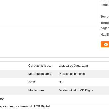
emba
Tempo
Termo
pagam
Habili
Características:
à prova de água 1atm
Material da faixa:
Plástico do plutônio
OEM:
Sim
Movimento:
Movimento do LCD Digital
rme
rianças com movimento do LCD Digital