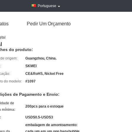
Portuguese
atos
Pedir Um Orçamento
ital
l
lhes do produto:
 de origem:
Guangzhou, China.
:
SKMEI
icação:
CE&RoHS, Nickel Free
o do modelo:
#1097
ições de Pagamento e Envio:
idade de
200pcs para o estoque
 mínima:
:
USD$0.5-USD$3
embalagem de amontoamento:
hes da
cada um em um opp bag+bubble