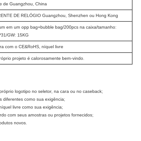
e de Guangzhou, China
ENTE DE RELÓGIO Guangzhou, Shenzhen ou Hong Kong
um em um opp bag+bubble bag/200pcs na caixa/tamanho:
*31/GW: 15KG
a com o CE&RoHS, níquel livre
róprio projeto é calorosamente bem-vindo.
róprio logotipo no seletor, na cara ou no caseback;
 diferentes como sua exigência;
quel livre como sua exigência;
rdo com seus amostras ou projetos fornecidos;
rodutos novos.