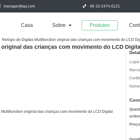
manager@qq.com
86-10-2474-6121
Casa
Sobre
Produtos
Cont
Relógio de Digitas Multifunction original das crianças com movimento do LCD Dig
n original das crianças com movimento do LCD Digita
Deta
Lugar
Marca
Certif
Númer
Cond
Quant
ordem
Preço
Detal