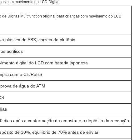
ianças com movimento do LCD Digital
o de Digitas Multifunction original para crianças com movimento do LCD
xa plástica do ABS, correia do plutônio
ros acrílicos
vimento digital do LCD com bateria japonesa
mpra com o CE/RoHS
à prova de água do ATM
CS
dias
40 dias após a conformação da amostra e o depósito da recepção
epósito de 30%, equilíbrio de 70% antes de enviar