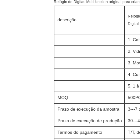
Relógio de Digitas Multifunction original para cr
Relógi
descrição
Digital
1. Cai
2. Vid
3. Mo
4. Cu
5. 1 
MOQ
500P
Prazo de execução da amostra
3---7 
Prazo de execução de produção
30---
Termos do pagamento
T/T, d