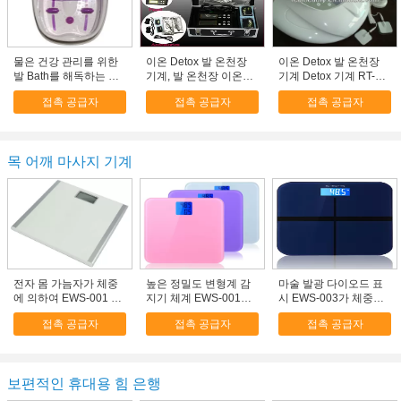
물은 건강 관리를 위한
이온 Detox 발 온천장
이온 Detox 발 온천장
발 Bath를 해독하는 이
기계, 발 온천장 이온
기계 Detox 기계 RT-
온 Detox 발 온천장을
Detox 기계
B01
접촉 공급자
접촉 공급자
접촉 공급자
정화합니다
목 어깨 마사지 기계
전자 몸 가늠자가 체중
높은 정밀도 변형계 감
마술 발광 다이오드 표
에 의하여 EWS-001 오
지기 체계 EWS-001를
시 EWS-003가 체중에
릅니다
가진 체중 가늠자
의하여 오릅니다
접촉 공급자
접촉 공급자
접촉 공급자
보편적인 휴대용 힘 은행