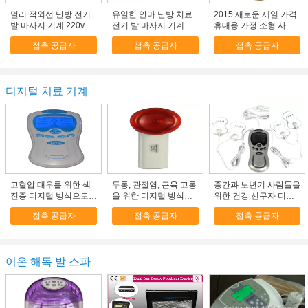
멀리 적외선 난방 전기
유일한 안마 난방 치료
2015 새로운 제일 가격
발 마사지 기계 220v -
전기 발 마사지 기계는
휴대용 가정 소형 사우
240v는 혈액 순환을 승
혈액 순환을 승진시킵니
나 먼 적외선 발 사우나
접촉 공급자
접촉 공급자
접촉 공급자
진시킵니다
다
발 마사지 기계, Detox
발 온천장
디지털 치료 기계
고혈압 대우를 위한 색
두통, 관절염, 근육 고통
중간과 노년기 사람들을
전증 디지털 방식으로
을 위한 디지털 방식으
위한 건강 선구자 디지
치료 기계를 막기
로 치료 기계
털 방식으로 치료 기계
접촉 공급자
접촉 공급자
접촉 공급자
이온 해독 발 스파