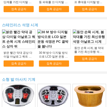
단계를 가진 디지털 방
동 파워를 끄 디지털 방
프 휴대용 디지털 방식
식으로 흡입 알콜 검사
식으로 흡입 알콜 검사
으로 흡입 알콜 검사자
접촉 공급자
접촉 공급자
접촉 공급자
자 Keychain
자
스테인리스 석영 시계
동안 손목 시계, 봄 악대
를 가진 최신유행 석영
밝은 빨간 악대 공상 다
30 M 방수 디지털 방식
아날로그 시계
이얼 아날로그 쿼트 손
으로 LCD 일본 운동 석
접촉 공급자
목 시계 스테인리스 상
영은 PC 결박을 봅니다
접촉 공급자
접촉 공급자
자 뒤
소형 발 마사지 기계