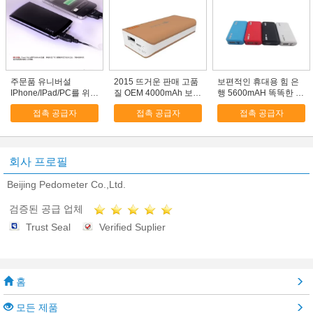
주문품 유니버설
2015 뜨거운 판매 고품
보편적인 휴대용 힘 은
IPhone/IPad/PC를 위한
질 OEM 4000mAh 보편
행 5600mAH 똑똑한 제
보편적인 휴대용 힘 은
적인 휴대용 힘 은행
일 힘 은행
접촉 공급자
접촉 공급자
접촉 공급자
행
회사 프로필
Beijing Pedometer Co.,Ltd.
검증된 공급 업체
Trust Seal
Verified Suplier
홈
모든 제품