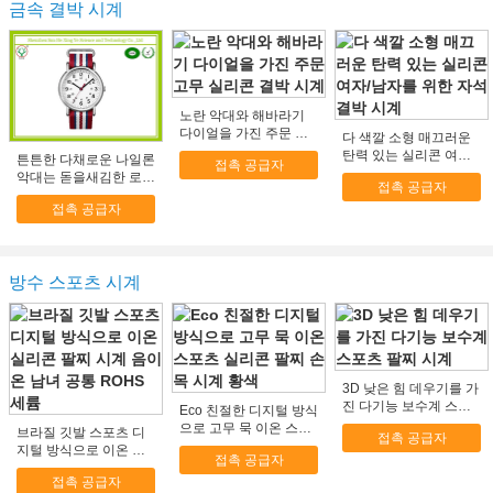
금속 결박 시계
노란 악대와 해바라기
다이얼을 가진 주문 고
다 색깔 소형 매끄러운
무 실리콘 결박 시계
탄력 있는 실리콘 여자/
튼튼한 다채로운 나일론
접촉 공급자
남자를 위한 자석 결박
악대는 돋을새김한 로고
접촉 공급자
시계
를 가진 우수한 북대서
접촉 공급자
양 조약기구 악대를 봅
니다
방수 스포츠 시계
3D 낮은 힘 데우기를 가
진 다기능 보수계 스포
Eco 친절한 디지털 방식
츠 팔찌 시계
으로 고무 묵 이온 스포
브라질 깃발 스포츠 디
접촉 공급자
츠 실리콘 팔찌 손목 시
지털 방식으로 이온 실
접촉 공급자
계 황색
리콘 팔찌 시계 음이온
접촉 공급자
남녀 공통 ROHS 세륨