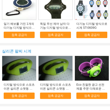
일기 예보를 가진 1개의
독일 무선 제어 남자 다
다기능 디지털 방식으로
다기능 디지털 방식으로
기능 디지털 방식으로
시계 ST-0609G
시계 고도계 기압계 나
시계 금속 상자
접촉 공급자
접촉 공급자
접촉 공급자
침의 온도계에 대하여 6
실리콘 팔찌 시계
디지털 방식으로 스포츠
디지털 방식으로 스포츠
Eco 친절한 광고 선전
이온 실리콘 소맷동 시
이온 실리콘 소맷동 시
제품 주문 다채로운 스
계, 결박 실리콘 팔찌
계, 결박 실리콘 팔찌
포츠 철석 때림 이온 실
접촉 공급자
접촉 공급자
접촉 공급자
리콘 소맷동은 아이와
성인을 방수를 주시합니
다