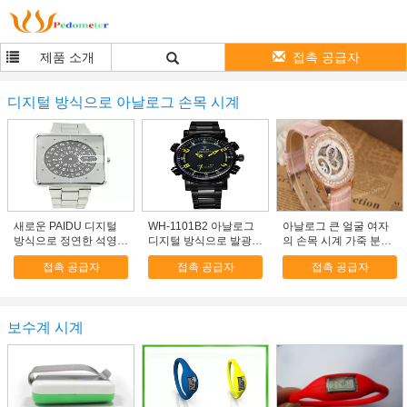
제품 소개
접촉 공급자
디지털 방식으로 아날로그 손목 시계
새로운 PAIDU 디지털
WH-1101B2 아날로그
아날로그 큰 얼굴 여자
방식으로 정연한 석영
디지털 방식으로 발광
의 손목 시계 가죽 분홍
아날로그 손목 시계 스
다이오드 표시 남자의
색 유행 손 바람 기계적
접촉 공급자
접촉 공급자
접촉 공급자
테인리스
스포츠 석영 손목 육군
인 손목 시계
시계
보수계 시계