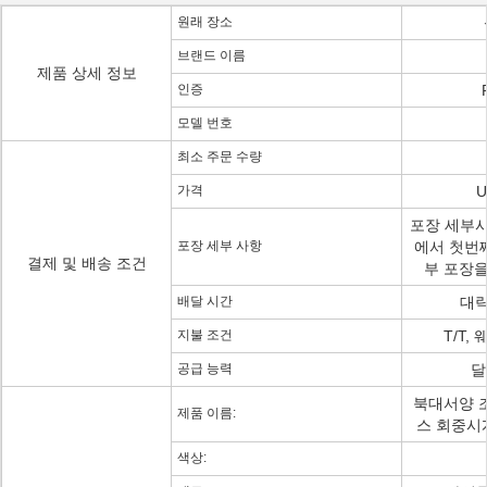
원래 장소
브랜드 이름
제품 상세 정보
인증
모델 번호
최소 주문 수량
가격
U
포장 세부사항
포장 세부 사항
에서 첫번째
결제 및 배송 조건
부 포장을
배달 시간
대략 
지불 조건
T/T,
공급 능력
달
북대서양 
제품 이름:
스 회중시
색상: