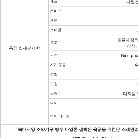
재료:
나일론
서비스:
견본:
스타일:
돋을새김되
로고:
라서,
특징 & 세부사항
가격:
Nice pri
시계 운동:
수
성별:
기원:
유형:
디지털 
나이:
하이 라이트:
북대서양 조약기구 방수 나일론 결박은 육군을 위한은 스테인