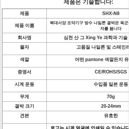
제품은 기술합니다:
제품
SHX-N8
북대서양 조약기구 방수 나일론 결박은 육군
제품 이름
자를 봅니다
회사명
심천 산 그 Xing Ye 과학과 기술 
물자
고품질 나일론 및 스테인
색깔
어떤 pantone 색깔든지
증명서
CE/ROHS/SGS
시계 운동
수입품 일본 운동
무게
70g
결박 크기
20-24mm
견본
유효한
로고는 시계 얼굴에 인쇄일 수 있습니다