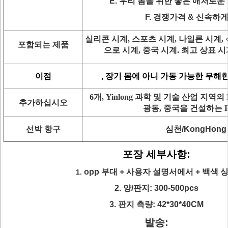
E. 우리 몸을 위한 좋은 애처로운 fell
F. 경쟁가격 & 신속하
실리콘 시계, 스포츠 시계, 나일론 시계,
포함되는 제품
으로 시계, 중국 시계. 최고 상표 시계, w
이점
, 장기 몸에 아니 가동 가능한 무해
6개, Yinlong 과학 및 기술 산업 지역의 
추가하십시오
광동, 중국을 건설하는 Flo
선박 항구
심천/KongHong
포장 세부사항:
opp 부대 + 사용자 설명서에서 + 백색 
1.
2. 양/판지: 300-500pcs
3. 판지 측량: 42*30*40CM
발송: