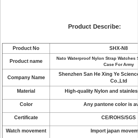
Product Describe:
Product No
SHX-N8
Nato Waterproof Nylon Strap Watches Si
Product name
Case For Army
Shenzhen San He Xing Ye Scienc
Company Name
Co.,Ltd
Material
High-quality Nylon and stainles
Color
Any pantone color is av
Certificate
CE/ROHS/SGS
Watch movement
Import japan move