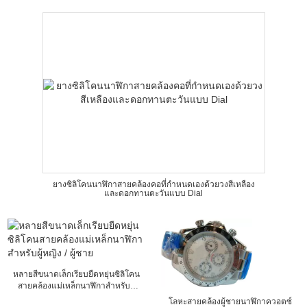
ยางซิลิโคนนาฬิกาสายคล้องคอที่กำหนดเองด้วยวงสีเหลือง
และดอกทานตะวันแบบ Dial
หลายสีขนาดเล็กเรียบยืดหยุ่นซิลิโคน
สายคล้องแม่เหล็กนาฬิกาสำหรับผู้
หญิง / ผู้ชาย
โลหะสายคล้องผู้ชายนาฬิกาควอตซ์