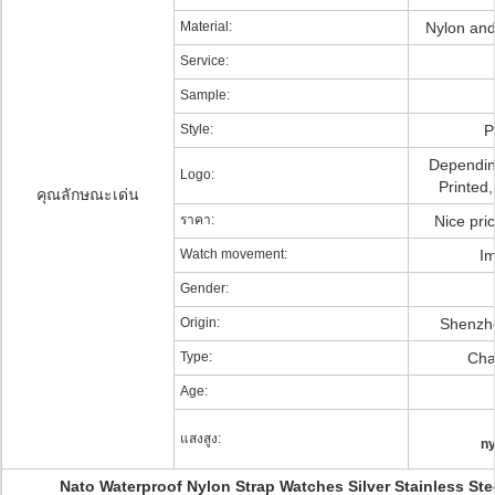
Material:
Nylon and 
Service:
Sample:
Style:
P
Dependin
Logo:
Printed
คุณลักษณะเด่น
ราคา:
Nice pri
Watch movement:
Im
Gender:
Origin:
Shenzh
Type:
Char
Age:
แสงสูง:
ny
Nato Waterproof Nylon Strap Watches Silver Stainless Ste