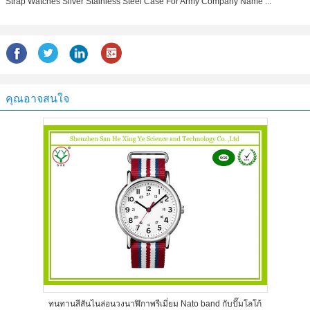
Strap Watches Silver Stainless Steel Case For Army Company Name ...
คุณอาจสนใจ
ทนทานสีสันไนล่อนวงนาฬิกาพรีเมี่ยม Nato band กับปั๊มโลโก้