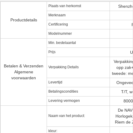
Plaats van herkomst
Shenzh
Merknaam
Productdetails
Certificering
Modelnummer
Min. bestelaantal
Prijs
U
Verpakking
Betalen & Verzenden
Verpakking Details
opp zak+
Algemene
tweede: me
voorwaarden
Levertijd
Ongevee
Betalingscondities
T/T, w
Levering vermogen
8000
De NAVO
Naam van het product:
Horlogek
Riem de Z
kleur: