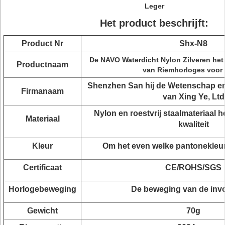
Leger
Het product beschrijft:
Product Nr
Shx-N8
De NAVO Waterdicht Nylon Zilveren het 
Productnaam
van Riemhorloges voor
Shenzhen San hij de Wetenschap en
Firmanaam
van Xing Ye, Ltd
Nylon en roestvrij staalmateriaal 
Materiaal
kwaliteit
Kleur
Om het even welke pantonekleur
Certificaat
CE/ROHS/SGS
Horlogebeweging
De beweging van de inv
Gewicht
70g