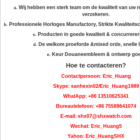
Wij hebben een sterk team om de kwaliteit van uw n
a.
verzekeren.
Professionele Horloges Manufactory, Strikte Kwaliteit
b.
Producten in goede kwaliteit & concurreren
c.
De welkom proeforde &mixed orde, snelle l
d.
Keur Douaneembleem & ontwerp goe
e.
Hoe te contacteren?
Contactpersoon: Eric_Huang
Skype: sanhexin02/Eric_Huang1989
WhatApp: +86 13510625341
Bureautelefoon: +86 75589641074
E-mail: shx07@shxwatch.com
Wechat: Eric_Huang5
Yahoo: Eric_HuangSHX