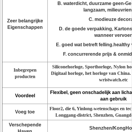
B. waterdicht, duurzame geen-Ge
langzaam, milieuvrien
C. modieuze decora
Zeer belangrijke
Eigenschappen
D. de goede verpakking, Kartons
wanneer vervoer
E. goed wat betreft felling.healthy
F. concurrerende prijs & onmidd
Siliconehorloge, Sporthorloge, Nylon ho
Inbegrepen
Digitaal horloge, het horloge van China
producten
wristwatch.etc
Flexibel, geen onschadelijk aan lich
Voordeel
aan gebruik
Floor2, die 6, Yinlong-wetenschaps en tec
Voeg toe
Longgang-district, Shenzhen, Guang
Verschepende
Shenzhen/KongH
Haven