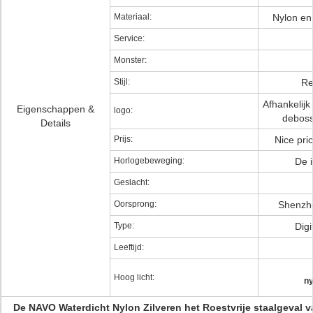
Materiaal:
Nylon en 
Service:
Monster:
Stijl:
Re
Afhankelijk
Eigenschappen &
logo:
deboss
Details
Prijs:
Nice pri
Horlogebeweging:
De 
Geslacht:
Oorsprong:
Shenzh
Type:
Digi
Leeftijd:
Hoog licht:
ny
De NAVO Waterdicht Nylon Zilveren het Roestvrije staalgeval 