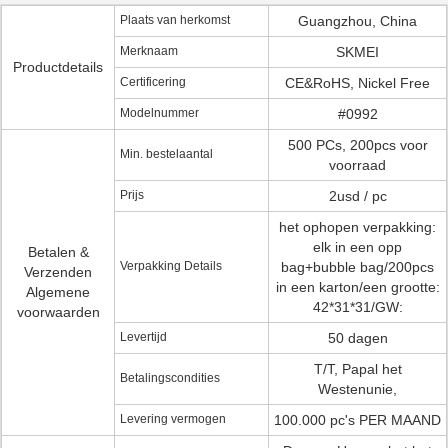
Plaats van herkomst
Guangzhou, China
Merknaam
SKMEI
Productdetails
Certificering
CE&RoHS, Nickel Free
Modelnummer
#0992
500 PCs, 200pcs voor
Min. bestelaantal
voorraad
Prijs
2usd / pc
het ophopen verpakking:
elk in een opp
Betalen &
Verpakking Details
bag+bubble bag/200pcs
Verzenden
in een karton/een grootte:
Algemene
42*31*31/GW:
voorwaarden
Levertijd
50 dagen
T/T, Papal het
Betalingscondities
Westenunie,
Levering vermogen
100.000 pc's PER MAAND