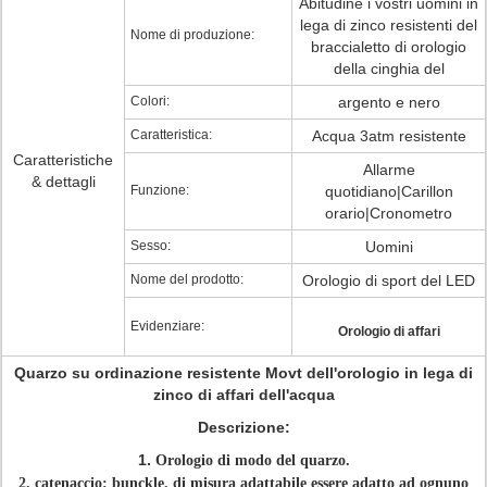
Abitudine i vostri uomini in
lega di zinco resistenti del
Nome di produzione:
braccialetto di orologio
della cinghia del
Colori:
argento e nero
Caratteristica:
Acqua 3atm resistente
Caratteristiche
Allarme
& dettagli
Funzione:
quotidiano|Carillon
orario|Cronometro
Sesso:
Uomini
Nome del prodotto:
Orologio di sport del LED
Evidenziare:
Orologio di affari
Quarzo su ordinazione resistente Movt dell'orologio in lega di
zinco di affari dell'acqua
Descrizione:
1.
Orologio di modo del quarzo.
2. catenaccio: bunckle, di misura adattabile essere adatto ad ognuno