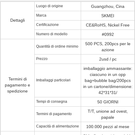
Luogo di origine
Guangzhou, Cina
Marca
SKMEI
Dettagli
Certificazione
CE&RoHS, Nickel Free
Numero di modello
#0992
500 PCS, 200pcs per le
Quantità di ordine minimo
azione
Prezzo
2usd / pc
imballaggio ammassante:
ciascuno in un opp
Termini di
Imballaggi particolari
bag+bubble bag/200pcs
pagamento e
in un cartone/dimensione:
spedizione
42*31*31/
Tempi di consegna
50 GIORNI
T/T, unione ad ovest,
Termini di pagamento
papale
Capacità di alimentazione
100.000 pezzi al mese