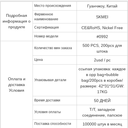
Место происхождения
Гуанчжоу, Китай
Фирменное
Подробная
SKMEI
наименование
информация о
продукте
Сертификация
CE&RoHS, Nickel Free
Номер модели
#0992
500 PCS, 200pcs для
Количество мин заказа
штока
Цена
2usd / pc
ссыпая упаковка: каждое
в opp bag+bubble
Оплата и
Упаковывая детали
bag/200pcs в коробке/
доставка
размере: 42*31*31/GW:
Условия
17KG
Время доставки
50 ДНЕЙ
T/T, западное
Условия оплаты
соединение, папское
Поставка способности
100000 штук в месяц