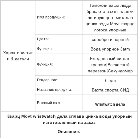
Таможня ваши люди
браслета вахты планки
Имя продукции:
легирующего металла
цинка воды Movt кварца
логоса упорные
Цвета:
серебро и черный
Функция:
Вода упорное 3atm
Характеристик
Ежедневный сигнал
и & детали
Функция:
тревоги|Всечасный
перезвон|Секундомер
Гендерного:
Люди
Название продукта:
Вахта спорта СИД
Высокий свет:
Wristwatch дела
Кварц Movt wristwatch дела сплава цинка воды упорный
изготовленный на заказ
Описание: