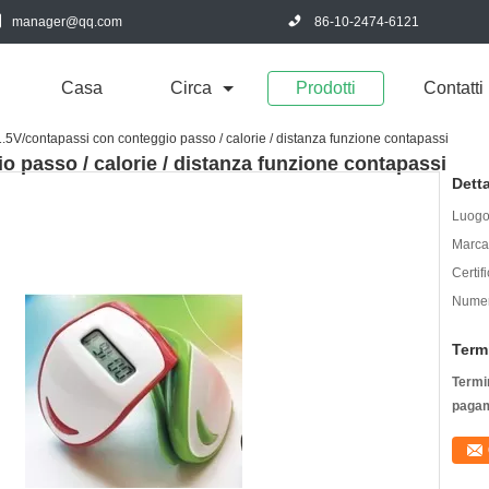
manager@qq.com
86-10-2474-6121
Casa
Circa
Prodotti
Contatti
5V/contapassi con conteggio passo / calorie / distanza funzione contapassi
 passo / calorie / distanza funzione contapassi
Detta
Luogo 
Marca
Certif
Numer
Term
Termin
pagam