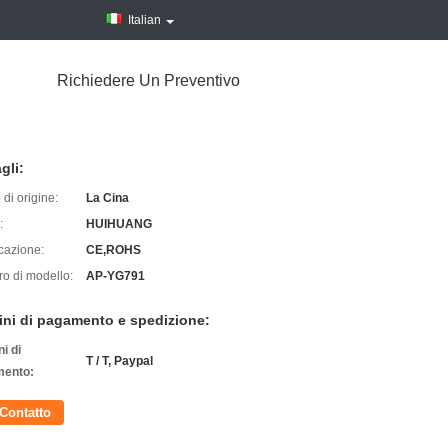
Italian
Richiedere Un Preventivo
gli:
di origine:
La Cina
:
HUIHUANG
icazione:
CE,ROHS
o di modello:
AP-YG791
ini di pagamento e spedizione:
i di
T / T, Paypal
ento:
Contatto