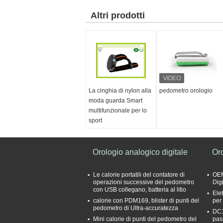
Altri prodotti
La cinghia di nylon alla
pedometro orologio
moda guarda Smart
multifunzionale per lo
sport
Orologio analogico digitale
Or
Le calorie portatili del contatore di
OEM
operazioni successive del pedometro
Dig
con USB collegano, batteria al litio
Ele
calorie con PDM169, blister di punti del
per
pedometro di Ultra-accuratezza
DC1
Mini calorie di punti del pedometro del
pas