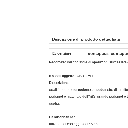
Descrizione di prodotto dettagliata
contapassi contapa
Evidenziare:
Pedometro del contatore di operazioni successive d
No. dell'oggetto: AP-YG791
Descrizione:
qualità pedometer.pedometer, pedometro di multifu
pedometro materiale dell'ABS, grande pedometro LC
qualità
Caratteristiche:
funzione di conteggio del *Step