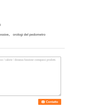
i
,
essive
orologi del pedometro