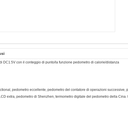
ssi
i DC1.5V con il conteggio di punto/la funzione pedometro di calorie/distanza
ctional, pedometro eccellente, pedometro del contatore di operazioni successive, 
D extra, pedometro di Shenzhen, termometro digitale del pedometro della Cina. f