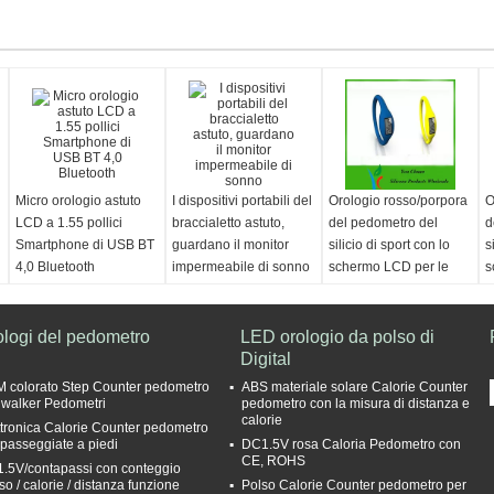
Micro orologio astuto
I dispositivi portabili del
Orologio rosso/porpora
O
LCD a 1.55 pollici
braccialetto astuto,
del pedometro del
d
Smartphone di USB BT
guardano il monitor
silicio di sport con lo
s
4,0 Bluetooth
impermeabile di sonno
schermo LCD per le
s
ragazze/ragazzi
r
ologi del pedometro
LED orologio da polso di
Digital
 colorato Step Counter pedometro
ABS materiale solare Calorie Counter
iwalker Pedometri
pedometro con la misura di distanza e
calorie
ttronica Calorie Counter pedometro
 passeggiate a piedi
DC1.5V rosa Caloria Pedometro con
CE, ROHS
.5V/contapassi con conteggio
so / calorie / distanza funzione
Polso Calorie Counter pedometro per