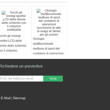
occhi gli orologi
Orologio
portivi LCD delle
multifunzionale
onne dello schermo
multiuso di sport del
on il cinturino
contatore di operazioni
ostituibile
successive di stile di
svago di Skmei per gli
Richiedere un preventivo
uomini
Invia
E-Mail
Sitemap
|