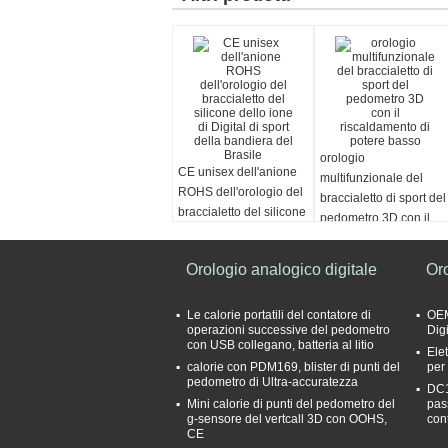
orologio
CE unisex dell'anione
multifunzionale del
ROHS dell'orologio del
braccialetto di sport del
braccialetto del silicone
pedometro 3D con il
dello ione di Digital di
riscaldamento di potere
sport della bandiera del
basso
Orologio analogico digitale
Or
Brasile
Le calorie portatili del contatore di
OEM
operazioni successive del pedometro
Dig
con USB collegano, batteria al litio
Ele
calorie con PDM169, blister di punti del
per
pedometro di Ultra-accuratezza
DC1
Mini calorie di punti del pedometro del
pas
g-sensore del vertcall 3D con OOHS,
con
CE