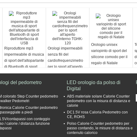
Orologio unisex
T
Riproduttore mp3
Orologi impermeabili
variopinto di sport del
s
impermeabile di musica
senza fili del
silicone comodo per il
d
di sport dell'altoparlante
cardiofrequenzimetro
regalo di Natale
c
di Bluetooth di sport
per lo sport all'aperto
s
dell'interfaccia di USB
dell'interno TGHK-120
ologi del pedometro
LED orologio da polso di
Digital
 colorato Step Counter pedometro
ABS materiale solare Calorie Counter
iwalker Pedometri
pedometro con la misura di distanza e
calorie
ttronica Calorie Counter pedometro
 passeggiate a piedi
DC1.5V rosa Caloria Pedometro con
CE, ROHS
.5V/contapassi con conteggio
so / calorie / distanza funzione
Polso Calorie Counter pedometro per
tapassi
passo contando, le misure di distanza e
contenuto calorico