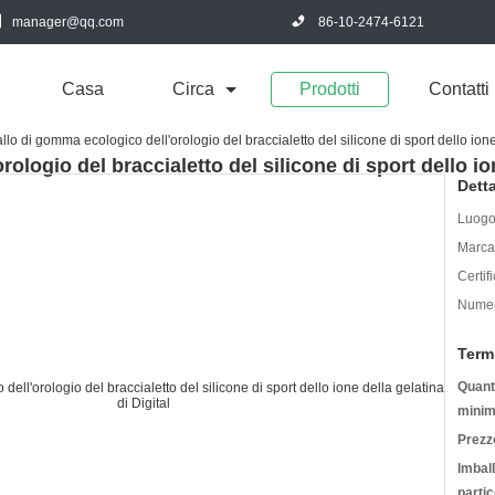
manager@qq.com
86-10-2474-6121
Casa
Circa
Prodotti
Contatti
llo di gomma ecologico dell'orologio del braccialetto del silicone di sport dello ione
ologio del braccialetto del silicone di sport dello ion
Detta
Luogo 
Marca
Certif
Numer
Term
Quanti
minim
Prezz
Imbal
partic