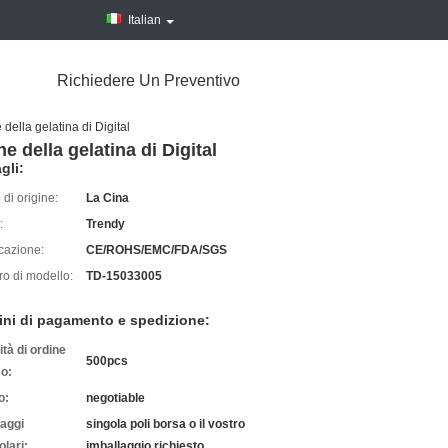
Italian
Richiedere Un Preventivo
 della gelatina di Digital
e della gelatina di Digital
gli:
di origine:
La Cina
:
Trendy
icazione:
CE/ROHS/EMC/FDA/SGS
o di modello:
TD-15033005
ini di pagamento e spedizione:
tà di ordine
500pcs
o:
o:
negotiable
laggi
singola poli borsa o il vostro
olari:
imballaggio richiesto