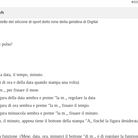
ecc
ch
tto del silicone di sport dello ione della gelatina di Digital
i polso!
la data, il tempo, minuto.
i di ora e della data quando stampa una volta)
.„ per fissare il mese.
gura della data sembra e preme “la m.„ regolare la data.
igura di ora sembra e preme “la m.„ fissare il tempo.
igura minuscola sembra e preme “la m.„ fissare il minuto.
, il minuto, appena tiene il bottone della stampa “A„ finché la figura desidera
a funzione. (Mese, data, ora, minuto) il bottone “di m.„ è di regolare la funzion