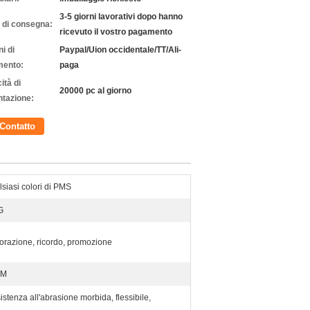
3-5 giorni lavorativi dopo hanno
 di consegna:
ricevuto il vostro pagamento
i di
Paypal/Uion occidentale/TT/Ali-
ento:
paga
ità di
20000 pc al giorno
ntazione:
Contatto
lsiasi colori di PMS
G
orazione, ricordo, promozione
TM
istenza all'abrasione morbida, flessibile,