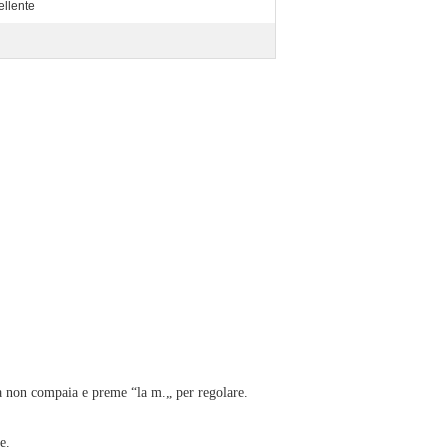
ellente
ta non compaia e preme “la m.„ per regolare.
e.