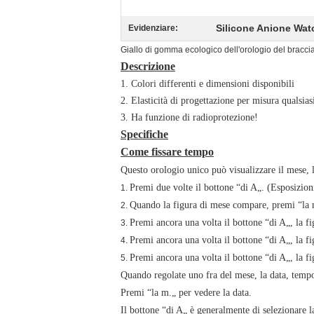
Silicone Anione Wat
Evidenziare:
Giallo di gomma ecologico dell'orologio del bracciale
Descrizione
1. Colori differenti e dimensioni disponibili
2. Elasticità di progettazione per misura qualsias
3. Ha funzione di radioprotezione!
Specifiche
Come fissare tempo
Questo orologio unico può visualizzare il mese, 
Premi due volte il bottone “di A„. (Esposizion
1.
Quando la figura di mese compare, premi “la m
2.
Premi ancora una volta il bottone “di A„, la fi
3.
Premi ancora una volta il bottone “di A„, la f
4.
Premi ancora una volta il bottone “di A„, la f
5.
Quando regolate uno fra del mese, la data, tempo
Premi “la m.„ per vedere la data.
Il bottone “di A„ è generalmente di selezionare l