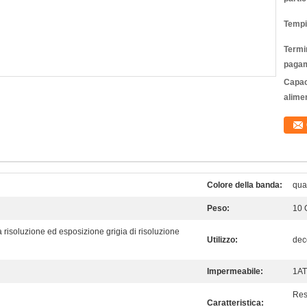
Tempi
Termin
pagam
Capac
alime
Colore della banda:
qua
Peso:
10 
 risoluzione ed esposizione grigia di risoluzione
Utilizzo:
dec
Impermeabile:
1A
Res
Caratteristica: