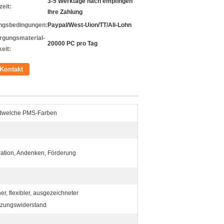
3-5 Werktage nach empfingen
zeit:
Ihre Zahlung
ngsbedingungen:
Paypal/West-Uion/TT/Ali-Lohn
rgungsmaterial-
20000 PC pro Tag
eit:
Kontakt
dwelche PMS-Farben
ation, Andenken, Förderung
er, flexibler, ausgezeichneter
zungswiderstand