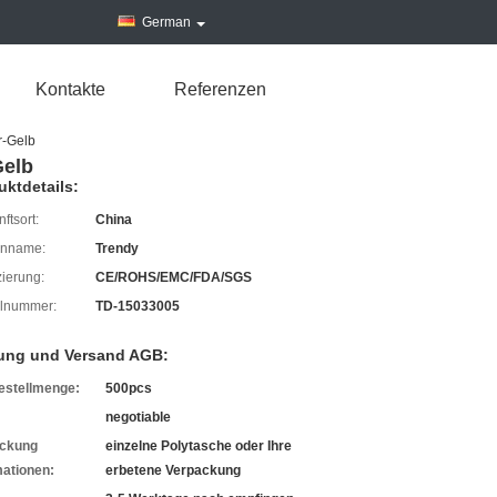
German
Kontakte
Referenzen
r-Gelb
Gelb
uktdetails:
ftsort:
China
enname:
Trendy
izierung:
CE/ROHS/EMC/FDA/SGS
lnummer:
TD-15033005
ung und Versand AGB:
estellmenge:
500pcs
negotiable
ckung
einzelne Polytasche oder Ihre
mationen:
erbetene Verpackung