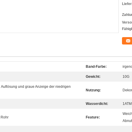
Liefer
Zahlu
Verso
Fähigk
Band-Farbe:
irgen
Gewicht:
10G
 Auflösung und graue Anzeige der niedrigen
Nutzung:
Dekor
Wasserdicht:
1ATM
Weich
 Rohr
Feature:
Abnut