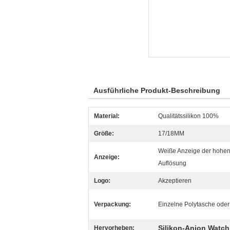
Ausführliche Produkt-Beschreibung
Material:
Qualitätssilikon 100%
Größe:
17/18MM
Weiße Anzeige der hohen
Anzeige:
Auflösung
Logo:
Akzeptieren
Verpackung:
Einzelne Polytasche oder
Silikon-Anion Watch
Hervorheben: