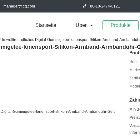
manager@qq.com
86-10-2474-6121
Startseite
Über
Produkte
Umweltfreundliches Digital-Gummigelee-Ionensport-Silikon-Armband-Armbanduh
mmigelee-Ionensport-Silikon-Armband-Armbanduhr-
Prod
Herkun
Mark
Zertif
Model
Zahl
Min B
Preis:
Verpa
Infor