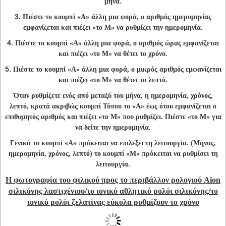
μήνα.
3.
Πιέστε το κουμπί «Α» άλλη μια φορά, ο αριθμός ημερομηνίας
εμφανίζεται και πιέζει «το Μ» να ρυθμίζει την ημερομηνία.
4.
Πιέστε το κουμπί «Α» άλλη μια φορά, ο αριθμός ώρας εμφανίζεται
και πιέζει «το Μ» να θέτει το χρόνο.
5.
Πιέστε το κουμπί «Α» άλλη μια φορά, ο μικρός αριθμός εμφανίζεται
και πιέζει «το Μ» να θέτει το λεπτό.
Όταν ρυθμίζετε ενός από μεταξύ του μήνα, η ημερομηνία, χρόνος,
λεπτό, κρατά ακριβώς κουμπί Τύπου το «Α» έως ότου εμφανίζεται ο
επιθυμητός αριθμός και πιέζει «το Μ» που ρυθμίζει. Πιέστε «το Μ» για
να δείτε την ημερομηνία.
Γενικά το κουμπί «Α» πρόκειται να επιλέξει τη λειτουργία. (Μήνας,
ημερομηνία, χρόνος, λεπτό) το κουμπί «Μ» πρόκειται να ρυθμίσει τη
λειτουργία.
Η φωτογραφία του φιλικού προς το περιβάλλον ρολογιού Aion
σιλικόνης λαστιχένιου/το ιονικό αθλητικό ρολόι σιλικόνης/το
ιονικό ρολόι ζελατίνας εύκολα ρυθμίζουν το χρόνο