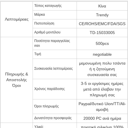
Τόπος καταγωγής
Κίνα
Μάρκα
Trendy
Λεπτομέρειες
Πιστοποίηση
CE/ROHS/EMC/FDA/SGS
Αριθμό μοντέλου
TD-15033005
Ποσότητα παραγγελίας
500pcs
min
Τιμή
negotiable
μεμονωμένη πολυ τσάντα
Συσκευασία λεπτομέρειες
ή η ζητούμενη
Πληρωμής &
συσκευασία σας
Αποστολής
3-5 οι εργάσιμες ημέρες
Όροι
Χρόνος παράδοσης
μετά από έλαβαν την
πληρωμή σας
Paypal/δυτικό Uion/TT/Ali-
Όροι πληρωμής
αμοιβή
Δυνατότητα προσφοράς
20000 PC ανά ημέρα
Υλικό:
ποιοτική σιλικόνη 100%