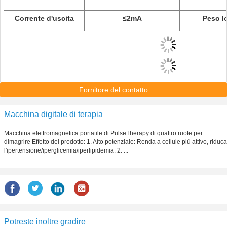
Corrente d'uscita
≤2mA
Peso l
Fornitore del contatto
Macchina digitale di terapia
Macchina elettromagnetica portatile di PulseTherapy di quattro ruote per
dimagrire Effetto del prodotto: 1. Alto potenziale: Renda a cellule più attivo, riduca
l'ipertensione/iperglicemia/iperlipidemia. 2. ...
Potreste inoltre gradire