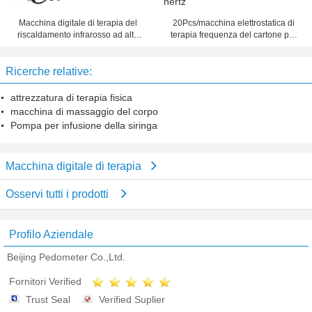
Macchina digitale di terapia del
20Pcs/macchina elettrostatica di
riscaldamento infrarosso ad alta
terapia frequenza del cartone per
temperatura per il dolore
sollievi dal dolore 1 - 1000 hertz
posteriore, dolore del collo
Ricerche relative:
attrezzatura di terapia fisica
macchina di massaggio del corpo
Pompa per infusione della siringa
Macchina digitale di terapia
Osservi tutti i prodotti
Profilo Aziendale
Beijing Pedometer Co.,Ltd.
Fornitori Verified
Trust Seal
Verified Suplier