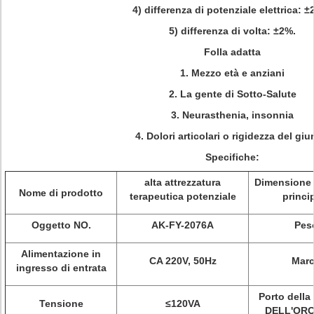
4) differenza di potenziale elettrica: 
5) differenza di volta: ±2%.
Folla adatta
1. Mezzo età e anziani
2. La gente di Sotto-Salute
3. Neurasthenia, insonnia
4. Dolori articolari o rigidezza del giu
Specifiche:
alta attrezzatura
Dimensione d
Nome di prodotto
terapeutica potenziale
princi
Oggetto NO.
AK-FY-2076A
Pes
Alimentazione in
CA 220V, 50Hz
Mar
ingresso di entrata
Porto dell
Tensione
≤120VA
DELL'OR