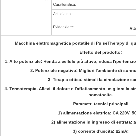
Caratteristica:
Articolo no.:
Evidenziare:
Att
Macchina elettromagnetica portatile di PulseTherapy di qu
Effetto del prodotto:
1. Alto potenziale: Renda a cellule più attivo, riduca l'ipertensi
2. Potenziale negativo: Migliori l'ambiente di sonn
3. Terapia ottica: stimoli la circolazione s
4. Termoterapia: Allevii il dolore e l'affaticamento, migliora la c
somatocita.
Parametri tecnici principali
1) alimentazione elettrica: CA 220V, 5
2) alimentazione in ingresso di entrata: 
3) corrente d'uscita: ≤2mA;