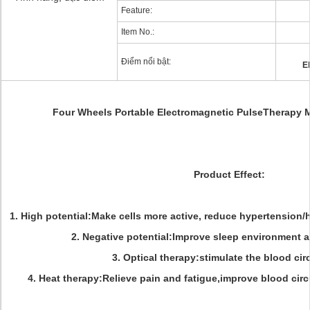
Feature:
Item No.:
Điểm nổi bật:
E
Four Wheels Portable Electromagnetic PulseTherapy 
Product Effect:
1. High potential:Make cells more active, reduce hypertension/
2. Negative potential:Improve sleep environment a
3. Optical therapy:stimulate the blood cir
4. Heat therapy:Relieve pain and fatigue,improve blood circu