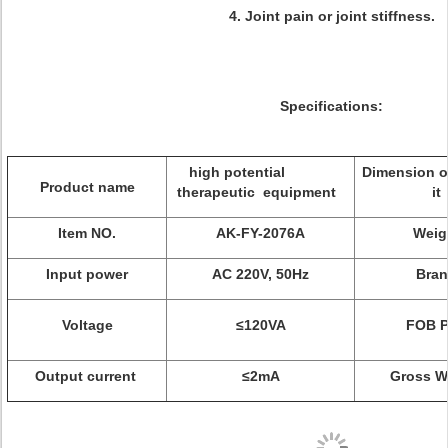
4. Joint pain or joint stiffness.
Specifications:
high potential
Dimension o
Product name
therapeutic equipment
it
Item NO.
AK-FY-2076A
Weig
Input power
AC 220V, 50Hz
Bra
Voltage
≤120VA
FOB P
Output current
≤2mA
Gross W