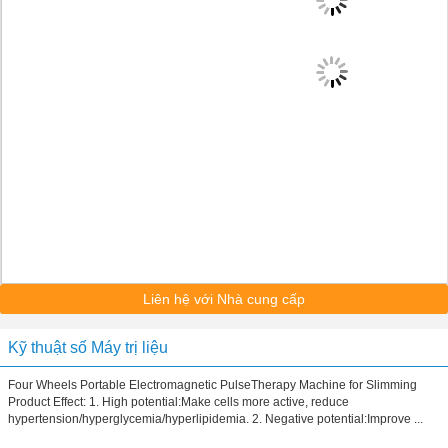
Liên hệ với Nhà cung cấp
Kỹ thuật số Máy trị liệu
Four Wheels Portable Electromagnetic PulseTherapy Machine for Slimming
Product Effect: 1. High potential:Make cells more active, reduce
hypertension/hyperglycemia/hyperlipidemia. 2. Negative potential:Improve ...