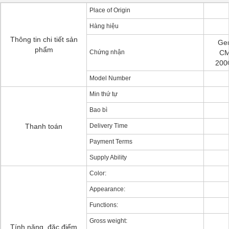
Place of Origin
Hàng hiệu
Thông tin chi tiết sản
Ge
phẩm
Chứng nhận
CM
2000
Model Number
Min thứ tự
Bao bì
Thanh toán
Delivery Time
Payment Terms
Supply Ability
Color:
Appearance:
Functions:
Gross weight:
Tính năng, đặc điểm