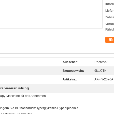
Infor
Liefer
Zahlu
Verso
Fähigk
Aussehen:
Rechteck
Bruttogewicht:
9kg/CTN
Artikelnr.:
AK-FY-2076A
erapieausrüstung
erapy-Maschine für das Abnehmen
rringern Sie Bluthochdruck/Hyperglykämie/Hyperlipidemie.