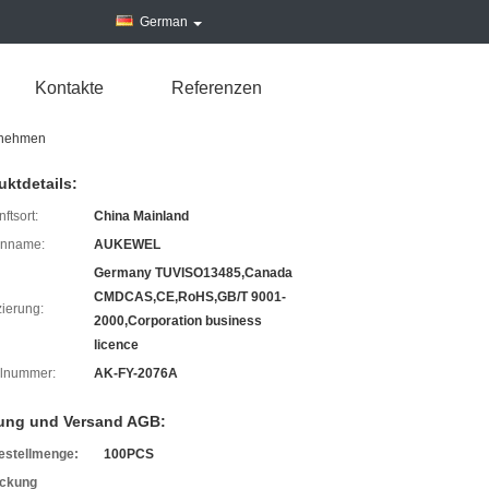
German
Kontakte
Referenzen
Abnehmen
uktdetails:
ftsort:
China Mainland
enname:
AUKEWEL
Germany TUVISO13485,Canada
CMDCAS,CE,RoHS,GB/T 9001-
izierung:
2000,Corporation business
licence
lnummer:
AK-FY-2076A
ung und Versand AGB:
estellmenge:
100PCS
ckung