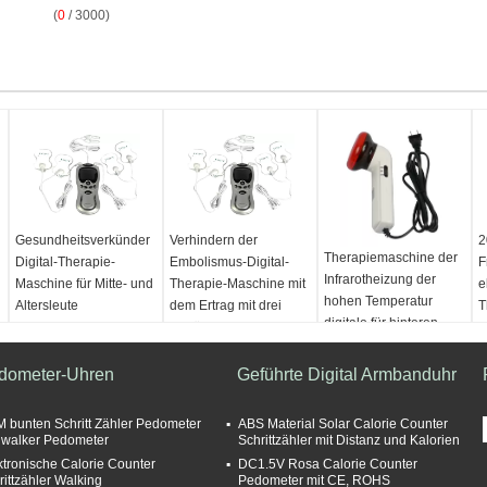
(
0
/ 3000)
Gesundheitsverkünder
Verhindern der
2
Therapiemaschine der
Digital-Therapie-
Embolismus-Digital-
F
Infrarotheizung der
Maschine für Mitte- und
Therapie-Maschine mit
e
hohen Temperatur
Altersleute
dem Ertrag mit drei
T
digitale für hinteren
Kanälen
S
Schmerz, Halsschmerz
1
dometer-Uhren
Geführte Digital Armbanduhr
 bunten Schritt Zähler Pedometer
ABS Material Solar Calorie Counter
iwalker Pedometer
Schrittzähler mit Distanz und Kalorien
ktronische Calorie Counter
DC1.5V Rosa Calorie Counter
rittzähler Walking
Pedometer mit CE, ROHS