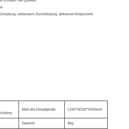
d schlafen Sie Qualität.
an.
Ermüdung, verbessern Durchblutung, aktivieren Körperzelle.
Maß des Hauptgeräts
L260*W230*H500mm
srüstung
Gewicht
8kg.