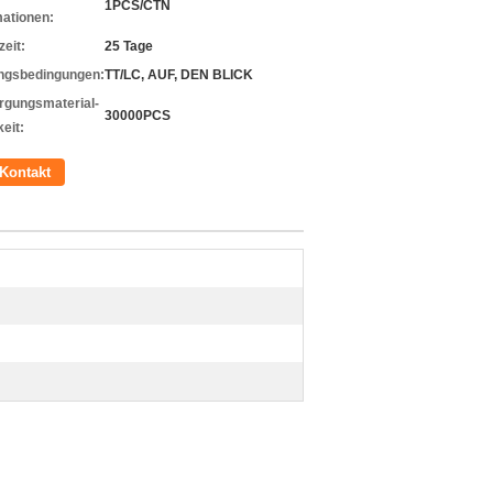
1PCS/CTN
mationen:
zeit:
25 Tage
ngsbedingungen:
TT/LC, AUF, DEN BLICK
rgungsmaterial-
30000PCS
eit:
Kontakt