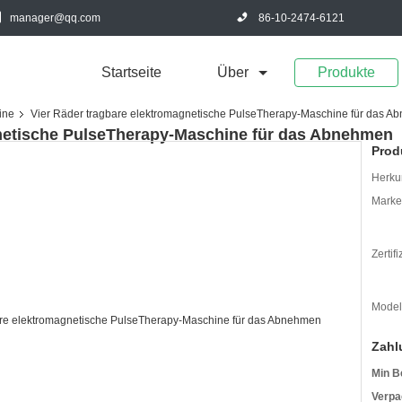
manager@qq.com
86-10-2474-6121
Startseite
Über
Produkte
ine
Vier Räder tragbare elektromagnetische PulseTherapy-Maschine für das 
gnetische PulseTherapy-Maschine für das Abnehmen
Prod
Herkun
Mark
Zertif
Model
Zahl
Min B
Verpa