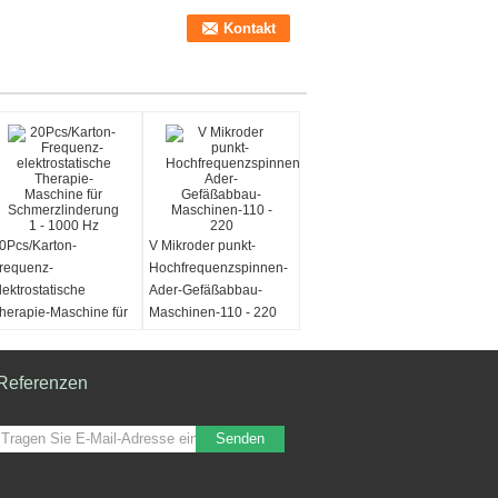
0Pcs/Karton-
V Mikroder punkt-
requenz-
Hochfrequenzspinnen-
lektrostatische
Ader-Gefäßabbau-
herapie-Maschine für
Maschinen-110 - 220
chmerzlinderung 1 -
000 Hz
Referenzen
Senden