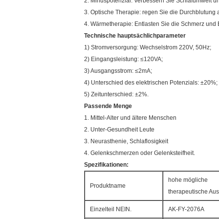
2. Minuspotenzial: Verbessern Sie Schlafumwelt un
3. Optische Therapie: regen Sie die Durchblutung 
4. Wärmetherapie: Entlasten Sie die Schmerz und 
Technische hauptsächlichparameter
1) Stromversorgung: Wechselstrom 220V, 50Hz;
2) Eingangsleistung: ≤120VA;
3) Ausgangsstrom: ≤2mA;
4) Unterschied des elektrischen Potenzials: ±20%;
5) Zeitunterschied: ±2%.
Passende Menge
1. Mittel-Alter und ältere Menschen
2. Unter-Gesundheit Leute
3. Neurasthenie, Schlaflosigkeit
4. Gelenkschmerzen oder Gelenksteifheit.
Spezifikationen:
hohe mögliche
Produktname
therapeutische Au
Einzelteil NEIN.
AK-FY-2076A