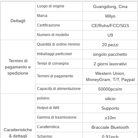
Luogo di origine
Guangdong, Cina
Marca
Wilyo
Dettagli
Certificazione
CE/Rohs/FCC/SGS
Numero di modello
U9
Quantità di ordine minimo
20 pezzi
Imballaggi particolari
singolo pacchetto
Termini di
Tempi di consegna
2 giorni lavorativi
pagamento e
spedizione
Western Union,
Termini di pagamento
MoneyGram, T/T, Paypal
Capacità di alimentazione
50000pcs/m
polsino:
silicio
Hotpot di Wifi:
Supporto
Gamma di trasmissione:
≥10m
Caratteristica:
Bracciale Bluetooth
Caratteristiche
& dettagli
Schermo:
0.91inch