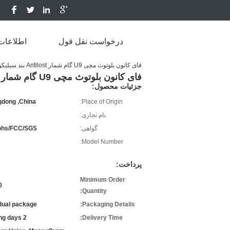
درخواست نقل قول
اطلاعات
فای کانون بلوتوث مچی U9 گام شمار Antilost بند سیلیکون قابل تنظیم
فای کانون بلوتوث مچی U9 گام شمار Antilost بند سیلیکون قابل تنظیم
جزئیات محصول:
dong ,China
Place of Origin:
نام تجاری:
گواهی:
ohs/FCC/SGS
Model Number:
پرداخت:
Minimum Order
cs
Quantity:
idual package
Packaging Details:
2 working days
Delivery Time: