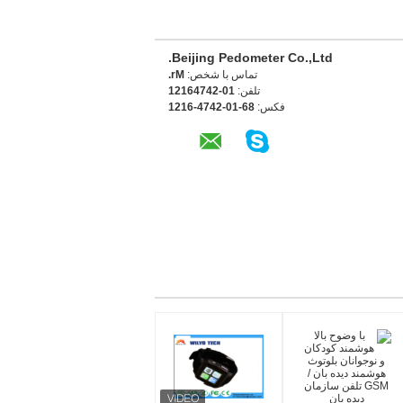
Beijing Pedometer Co.,Ltd.
تماس با شخص:
Mr.
تلفن:
10-24746121
فکس:
86-10-2474-6121