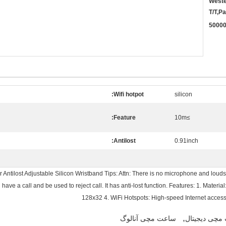
Weste
T/T,P
5000
Wifi hotpot:
silicon
Feature:
≥10m
Antilost:
0.91inch
Antilost Adjustable Silicon Wristband Tips: Attn: There is no microphone and louds
have a call and be used to reject call. It has anti-lost function. Features: 1. Materi
128x32 4. WiFi Hotspots: High-speed Internet access,
,
مچی دیجیتال
ساعت مچی آنالوگ