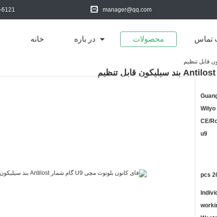
-6121
manager@qq.com
 تماس
محصولات
در باره
خانه
Guang
Wilyo
CE/R
u9
20 p
Indiv