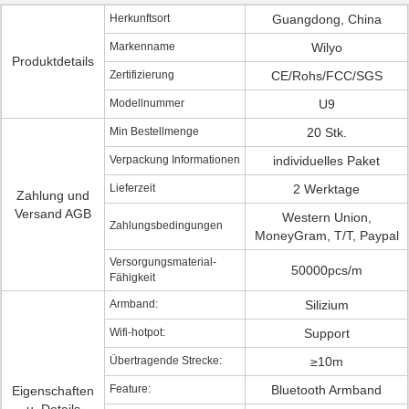
Herkunftsort
Guangdong, China
Markenname
Wilyo
Produktdetails
Zertifizierung
CE/Rohs/FCC/SGS
Modellnummer
U9
Min Bestellmenge
20 Stk.
Verpackung Informationen
individuelles Paket
Lieferzeit
2 Werktage
Zahlung und
Versand AGB
Western Union,
Zahlungsbedingungen
MoneyGram, T/T, Paypal
Versorgungsmaterial-
50000pcs/m
Fähigkeit
Armband:
Silizium
Wifi-hotpot:
Support
Übertragende Strecke:
≥10m
Feature:
Bluetooth Armband
Eigenschaften