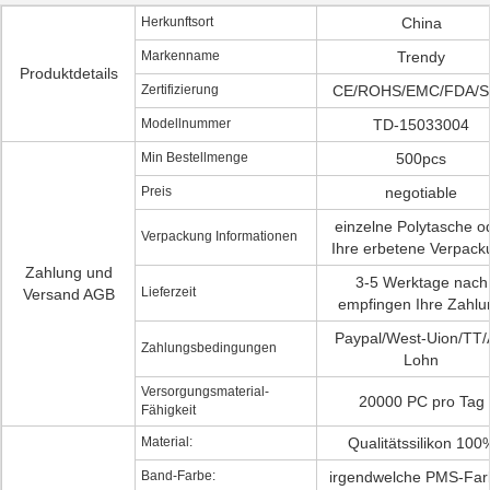
Herkunftsort
China
Markenname
Trendy
Produktdetails
Zertifizierung
CE/ROHS/EMC/FDA/
Modellnummer
TD-15033004
Min Bestellmenge
500pcs
Preis
negotiable
einzelne Polytasche o
Verpackung Informationen
Ihre erbetene Verpack
Zahlung und
3-5 Werktage nach
Lieferzeit
Versand AGB
empfingen Ihre Zahlu
Paypal/West-Uion/TT/A
Zahlungsbedingungen
Lohn
Versorgungsmaterial-
20000 PC pro Tag
Fähigkeit
Material:
Qualitätssilikon 100
Band-Farbe:
irgendwelche PMS-Far