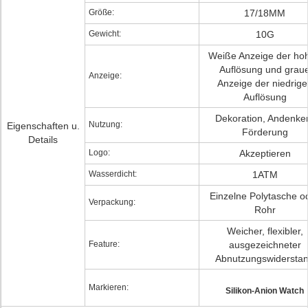
Größe:
17/18MM
Gewicht:
10G
Weiße Anzeige der ho
Auflösung und grau
Anzeige:
Anzeige der niedrige
Auflösung
Dekoration, Andenke
Nutzung:
Eigenschaften u.
Förderung
Details
Logo:
Akzeptieren
Wasserdicht:
1ATM
Einzelne Polytasche o
Verpackung:
Rohr
Weicher, flexibler,
Feature:
ausgezeichneter
Abnutzungswidersta
Markieren:
Silikon-Anion Watch