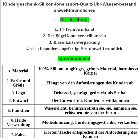
Kindergeschenk-Silikon-Ionensport-Quarz-Uhr-Wasser-beständ
umweltfreundliches
Beschreibung
1.
14-19cm Armband
2.
Der Bügel kann verstellbar sein
3.
Blasenkartenverpackung
4 seien besonders angefertigt Sie, umweltfreundlich
Spezifikationen
100% Silikon, ungiftiges, grünes Material, harmlos 
Material
1.
Körper
Farbe und
2.
Hängt von den Anforderungen des Kunden ab
Größe
Logo
Debossed, geprägt, gedruckt als Sie bat
3.
Entwurf
Der Entwurf des Kunden ist willkommen
4.
Wasserdicht, benutzen streth sie, sie, sammeln sie,
Funktion
5.
erlöschen nie von der Form
Heiße
6.
Modeabnutzung, Förderungsgeschenke, verkaufen
Verwendung
Karton/Tasche entsprechend der Anforderung des
Paket
7.
Kunden