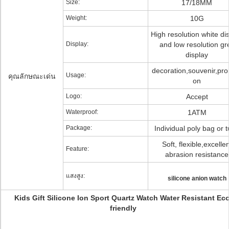
Size:
17/18MM
Weight:
10G
High resolution white di
Display:
and low resolution gr
display
decoration,souvenir,pro
Usage:
คุณลักษณะเด่น
on
Logo:
Accept
Waterproof:
1ATM
Package:
Individual poly bag or 
Soft, flexible,excellen
Feature:
abrasion resistance
แสงสูง:
silicone anion watch
Kids Gift Silicone Ion Sport Quartz Watch Water Resistant Eco
friendly