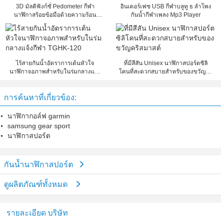
3D มัลติฟังก์ชั่ Pedometer กีฬา
อินเตอร์เฟซ USB กีฬาบลูทู ธ ลำโพง
นาฬิกาสร้อยข้อมือด้วยความร้อน
กันน้ำกีฬาเพลง Mp3 Player
พลังงานต่ำ
ไร้สายกันน้ำอัตราการเต้นหัวใจ
ที่มีสีสัน Unisex นาฬิกาสปอร์ตซิลิ
นาฬิกาจอภาพสำหรับในร่มกลางแจ้ง
โคนที่สะดวกสบายสำหรับของขวัญคริ
กีฬา TGHK-120
สมาสต์
การค้นหาที่เกี่ยวข้อง:
นาฬิกากอล์ฟ garmin
samsung gear sport
นาฬิกาสปอร์ต
กันน้ำนาฬิกาสปอร์ต
ดูผลิตภัณฑ์ทั้งหมด
รายละเอียด บริษัท