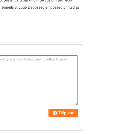
3. Blister card packing 4 Be customized, eco-
requirements 3. Logo Debossed,embossed,printed as