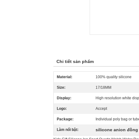
Chi tiết sản phẩm
Material:
100% quality silicone
Size:
17/18MM
Display:
High resolution white dis
Logo:
Accept
Package:
Individual poly bag or tub
silicone anion đồng
Làm nổi bật: