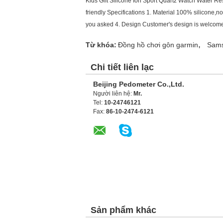
Kids Gift Silicone Ion Sport Quartz Watch Water Res
friendly Specifications 1. Material 100% silicone
you asked 4. Design Customer's design is welcome 
,
Từ khóa:
Đồng hồ chơi gôn garmin
Sams
Chi tiết liên lạc
Beijing Pedometer Co.,Ltd.
Người liên hệ:
Mr.
Tel:
10-24746121
Fax:
86-10-2474-6121
Sản phẩm khác