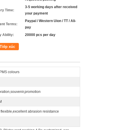
3-5 working days after received
ery Time:
your payment
Paypal / Western Uion / TT / Ali-
nt Terms:
pay
 Ability:
20000 pcs per day
Tiếp xúc
PMS colours
ration,souvenir,promotion
M
, flexible,excellent abrasion resistance