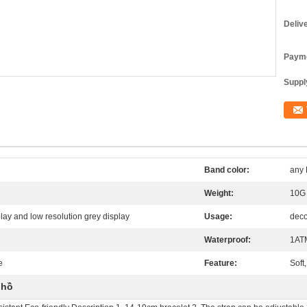
Deliv
Payme
Supply
Band color:
any 
Weight:
10G
play and low resolution grey display
Usage:
deco
Waterproof:
1AT
e
Feature:
Soft
 hồ