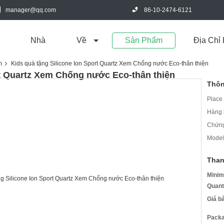
manager@qq.com
86-10-2474-6121
Nhà
Về
Sản Phẩm
Địa Chỉ 
m
Kids quà tặng Silicone Ion Sport Quartz Xem Chống nước Eco-thân thiện
rt Quartz Xem Chống nước Eco-thân thiện
Thôn
Place 
Hàng 
Chứng
Model
Than
Minim
Quant
Giá b
Packa