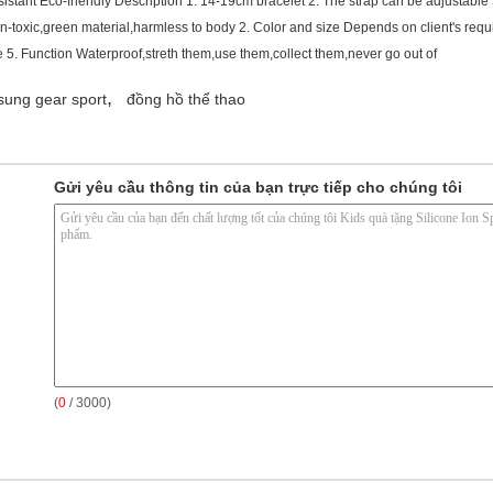
istant Eco-friendly Description 1. 14-19cm bracelet 2. The strap can be adjustable 
,non-toxic,green material,harmless to body 2. Color and size Depends on client's 
5. Function Waterproof,streth them,use them,collect them,never go out of
,
ung gear sport
đồng hồ thể thao
Gửi yêu cầu thông tin của bạn trực tiếp cho chúng tôi
(
0
/ 3000)