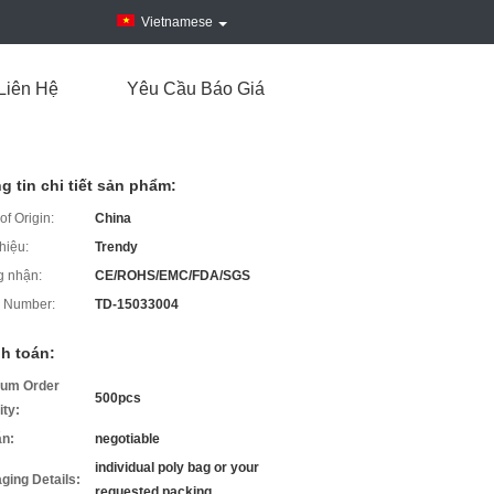
Vietnamese
Liên Hệ
Yêu Cầu Báo Giá
g tin chi tiết sản phẩm:
of Origin:
China
hiệu:
Trendy
 nhận:
CE/ROHS/EMC/FDA/SGS
 Number:
TD-15033004
h toán:
um Order
500pcs
ity:
án:
negotiable
individual poly bag or your
ging Details:
requested packing