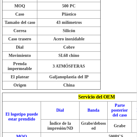
MOQ
500 PC
Caso
Plástico
Tamaño del caso
43 milímetros
Correa
Silicón
Caso trasero
Acero inoxidable
Dial
Cobre
Movimiento
SL68 chino
Prenda
3 ATMÓSFERAS
impermeable
El platear
Galjanoplastia del IP
Origen
China
Servicio del OEM
Parte
Dial
Banda
posterior
El logotipo puede
del caso
estar prendido
Índice de la
Grabe/deboss
Grabe
impresión/ND
ed
MOQ
500PCS