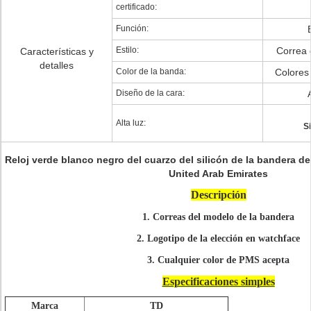
certificado:
Función:
Estilo:
Correa 
Características y
detalles
Color de la banda:
Colores
Diseño de la cara:
Alta luz:
Si
Reloj verde blanco negro del cuarzo del silicón de la bandera del
United Arab Emirates
Descripción
1. Correas del modelo de la bandera
2. Logotipo de la elección en watchface
3. Cualquier color de PMS acepta
Especificaciones simples
Marca
TD