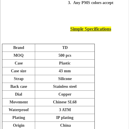
3. Any PMS colors accept
Simple Specifications
Brand
TD
MOQ
500 pcs
Case
Plastic
Case size
43 mm
Strap
Silicone
Back case
Stainless steel
Dial
Copper
Movement
Chinese SL68
Waterproof
3 ATM
Plating
IP plating
Origin
China