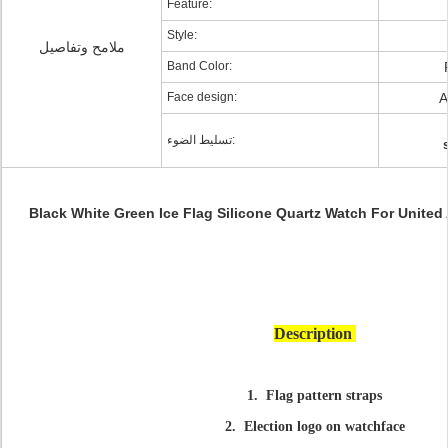
Feature:
Style:
ملامح وتفاصيل
Band Color:
Face design:
A
تسليط الضوء:
Black White Green Ice Flag Silicone Quartz Watch For United 
Description
1. Flag pattern straps
2. Election logo on watchface