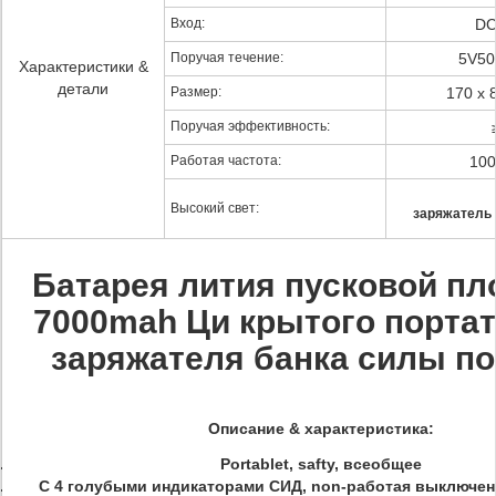
Вход:
DC
Поручая течение:
5V50
Характеристики &
детали
Размер:
170 x 
Поручая эффективность:
Работая частота:
100
Высокий свет:
заряжатель 
Батарея лития пусковой п
7000mah Ци крытого порта
заряжателя банка силы п
Описание & характеристика:
Portablet, safty, всеобщее
С 4 голубыми индикаторами СИД, non-работая выключе