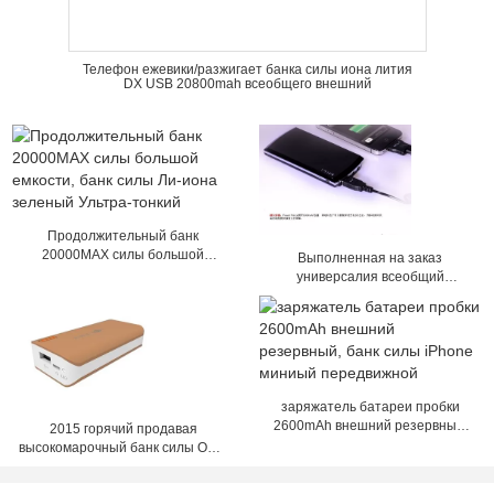
Телефон ежевики/разжигает банка силы иона лития
DX USB 20800mah всеобщего внешний
Продолжительный банк
20000МАХ силы большой
Выполненная на заказ
емкости, банк силы Ли-иона
универсалия всеобщий
зеленый Ультра-тонкий
портативный банк силы для
IPhone/IPad/ПК
заряжатель батареи пробки
2600mAh внешний резервный,
2015 горячий продавая
банк силы iPhone миниый
высокомарочный банк силы OEM
передвижной
4000mAh всеобщий
портативный