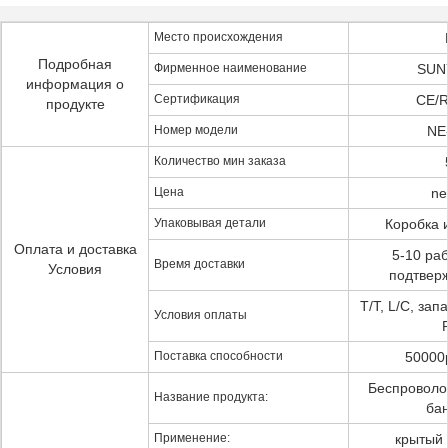
Место происхождения
Подробная
Фирменное наименование
SUN
информация о
Сертификация
CE/
продукте
Номер модели
NE
Количество мин заказа
Цена
ne
Упаковывая детали
Коробка 
Оплата и доставка
5-10 ра
Время доставки
Условия
подтвер
T/T, L/C, за
Условия оплаты
Поставка способности
50000
Беспроволо
Название продукта:
ба
Применение:
крытый