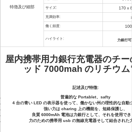
特徴及び細部
サイズ:
170 x 
充満効率:
働く頻度:
100
ハイライト:
力銀行可
屋内携帯用力銀行充電器のチー
ッド 7000mah のリチウ
記述及び特徴:
普遍的な Portablet、safty
4 台の青い LED の表示器を使って、働かない州の理性的な自
強い力は charing 上の機能を、短絡保護し、
良質 6000mAh 電池は力銀行として、それを使用で
力のための携帯用 usb の無線充電器そして結合された