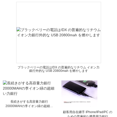
ブラックベリーの電話は/DX の普遍的なリチウム イオン力
銀行外的な USB 20800mah を燃やします
長続きがする高容量力銀行
20000MAHの李イオン緑の超細い
力銀行
顧客用自在継手 IPhone/IPad/PC の
ための普遍的な携帯用力銀行