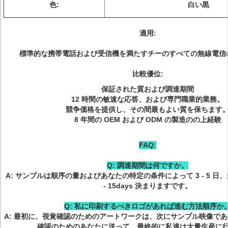
色:
白い黒
適用:
標準的な携帯電話および受信機を満たすチーのすべての無線電信
比較優位:
保証された質および調達期間
12 時間の敏速な応答、および専門職業的業務。
競争価格を提供し、その間最もよい質を保ちます
8 年間の OEM および ODM の製造のの上経験
FAQ:
Q: 調達期間は何ですか。
A: サンプルは順序の量およびあなたの特定の条件によって 3 - 5 日
- 15days 決まりますです。
Q: 私に印刷するべきロゴがあれば進む方法順序か
A: 最初に、視覚確認のためのアートワークは、次にサンプル映像で
確認のためのあなたに送って、最終的に私達は大量生産に