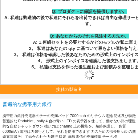
Q: プロダクトに保証を提供しますか。
A: 私達は郵送物の後で私達にそれらを出荷できれば自由な修理サービ
す。
Q: あなたからのそれを発注する方法か。
A: 1.何組セットを必要とするかどのモデルか私に言
2。 私達はあなたの qty に基づいて最もよい価格を与
3。 私達は価格を確認した後あなたのための形式上のインボイ
4。 形式上のインボイスを確認した後支払をします
5。 私達は支払を作った後生産および船積みを整理し
接触の製造者
普遍的な携帯用力銀行
携帯用力銀行充電器のチーの充満パッド 7000mah のリチウム電池 記述及び特徴:
普遍的な Portablet、safty 4 台の青い LED の表示器を使って、働かない州の理性
的な自動シャットダウン 強い力は charing 上の機能を、短絡保護し、 良質
6000mAh 電池は力銀行として、それを使用できます 力のための携帯用 usb の無
線充電器そして結合された力銀行 指定: 無線電信の充満標準 チーの標...