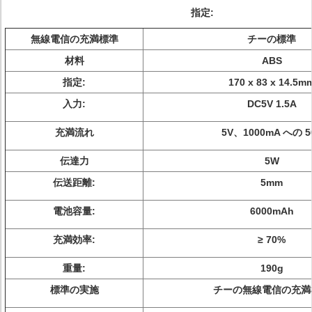
指定:
無線電信の充満標準
チーの標準
材料
ABS
指定:
170 x 83 x 14.5m
入力:
DC5V 1.5A
充満流れ
5V、1000mA への 5
伝達力
5W
伝送距離:
5mm
電池容量:
6000mAh
充満効率:
≥ 70%
重量:
190g
標準の実施
チーの無線電信の充満