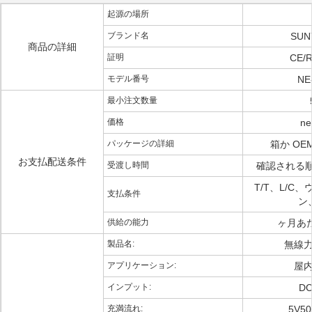
起源の場所
ブランド名
SUN
商品の詳細
証明
CE/
モデル番号
NE
最小注文数量
価格
ne
パッケージの詳細
箱か OE
お支払配送条件
受渡し時間
確認される順序
T/T、L/C
支払条件
ン、
供給の能力
ヶ月あた
製品名:
無線
アプリケーション:
屋
インプット:
DC
充満流れ:
5V50