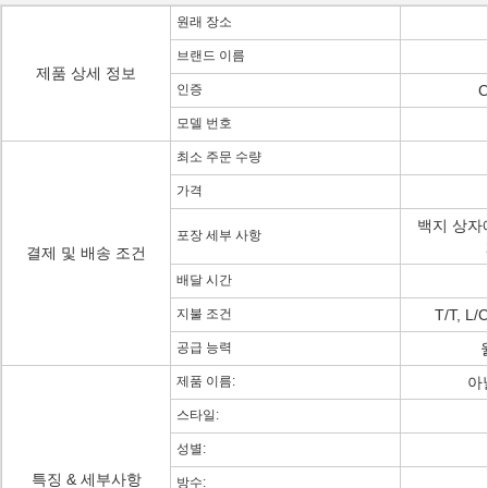
원래 장소
브랜드 이름
제품 상세 정보
인증
C
모델 번호
최소 주문 수량
가격
백지 상자에
포장 세부 사항
결제 및 배송 조건
배달 시간
지불 조건
T/T, L
공급 능력
월
제품 이름:
아
스타일:
성별:
특징 & 세부사항
방수: