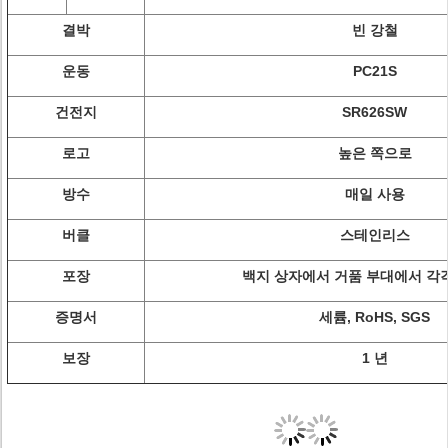
결박
빈 강철
운동
PC21S
건전지
SR626SW
로고
높은 쪽으로
방수
매일 사용
버클
스테인리스
포장
백지 상자에서 거품 부대에서 각각
증명서
세륨, RoHS, SGS
보장
1 년