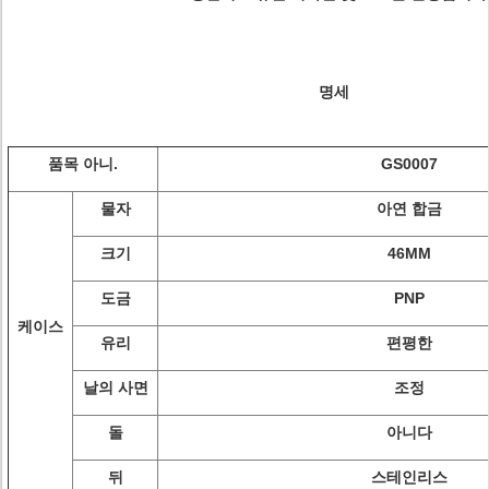
명세
품목 아니.
GS0007
물자
아연 합금
크기
46MM
도금
PNP
케이스
유리
편평한
날의 사면
조정
돌
아니다
뒤
스테인리스