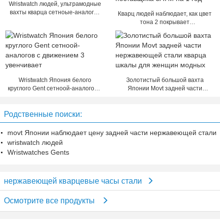
Wristwatch людей, ультрамодные
вахты кварца сетноые-аналогов
Кварц людей наблюдает, как цвет
с пружинящей лентой
тона 2 покрывает
водоустойчивую
гарантированность поставщика
3ATM на 1 год
Wristwatch Япония белого
Золотистый большой вахта
круглого Gent сетноой-аналогов с
Японии Movt задней части
движением 3 увенчивает
нержавеющей стали кварца
шкалы для женщин модных
Родственные поиски:
movt Японии наблюдает цену задней части нержавеющей стали
wristwatch людей
Wristwatches Gents
нержавеющей кварцевые часы стали
Осмотрите все продукты