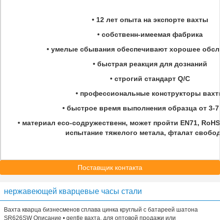
• 12 лет опыта на экспорте вахты
• собственн-имеемая фабрика
• умелые сбывания обеспечивают хорошее обс
• быстрая реакция для дознаний
• строгий стандарт Q/C
• профессиональные конструкторы вах
• быстрое время выполнения образца от 3-7
• материал eco-содружественн, может пройти EN71, RoHS,
испытание тяжелого метала, фталат свобо
Поставщик контакта
нержавеющей кварцевые часы стали
Вахта кварца бизнесменов сплава цинка круглый с батареей шатона
SR626SW Описание • gentle вахта, для оптовой продажи или