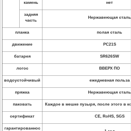
камень
нет
задняя
Нержавеющая сталь
часть
планка
полая сталь
движение
PC21S
батарея
SR626SW
логос
ВВЕРХ ПО
водоустойчивый
ежедневная польза
пряжка
Нержавеющая сталь
паковать
Каждое в мешке пузыря, после этого в к
сертификат
CE, RoHS, SGS
гарантированнос