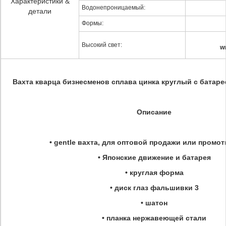
Характеристики &
Водонепроницаемый:
детали
Формы:
Высокий свет:
w
Вахта кварца бизнесменов сплава цинка круглый с батар
Описание
• gentle вахта, для оптовой продажи или промо
• Японские движение и батарея
• круглая форма
• диск глаз фальшивки 3
• шатон
• планка нержавеющей стали