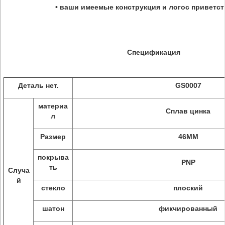
• ваши имеемые конструкция и логос приветс
Спецификация
Деталь нет.
GS0007
материа
Сплав цинка
л
Размер
46MM
покрыва
PNP
ть
Случа
й
стекло
плоский
шатон
фикчированный