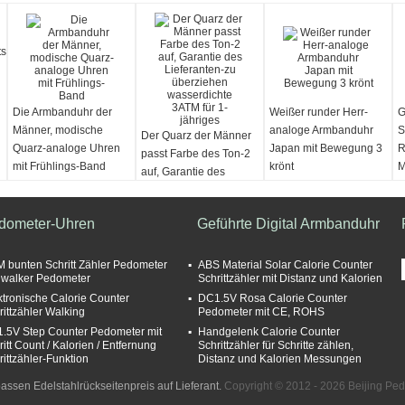
Die Armbanduhr der
Weißer runder Herr-
G
Männer, modische
analoge Armbanduhr
S
Der Quarz der Männer
Quarz-analoge Uhren
Japan mit Bewegung 3
R
passt Farbe des Ton-2
mit Frühlings-Band
krönt
M
auf, Garantie des
m
Lieferanten-zu
überziehen
dometer-Uhren
Geführte Digital Armbanduhr
wasserdichte 3ATM für
1-jähriges
 bunten Schritt Zähler Pedometer
ABS Material Solar Calorie Counter
iwalker Pedometer
Schrittzähler mit Distanz und Kalorien
ktronische Calorie Counter
DC1.5V Rosa Calorie Counter
rittzähler Walking
Pedometer mit CE, ROHS
.5V Step Counter Pedometer mit
Handgelenk Calorie Counter
itt Count / Kalorien / Entfernung
Schrittzähler für Schritte zählen,
rittzähler-Funktion
Distanz und Kalorien Messungen
ssen Edelstahlrückseitenpreis auf Lieferant.
Copyright © 2012 - 2026 Beijing Ped