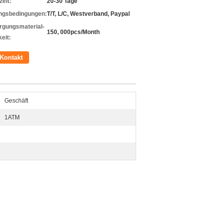
zeit:
20-30 Tage
ngsbedingungen:
T/T, L/C, Westverband, Paypal
rgungsmaterial-
150, 000pcs/Month
eit:
Kontakt
Geschäft
1ATM