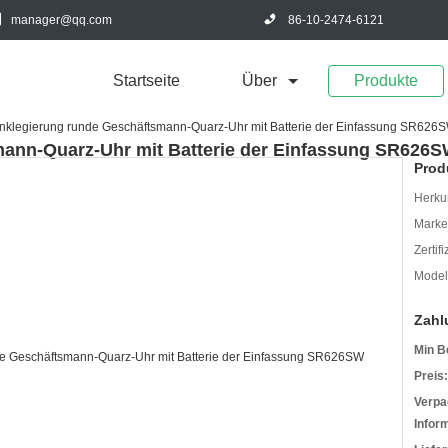
manager@qq.com
86-10-2474-6121
Startseite
Über
Produkte
inklegierung runde Geschäftsmann-Quarz-Uhr mit Batterie der Einfassung SR626
mann-Quarz-Uhr mit Batterie der Einfassung SR626
Prod
Herkun
Mark
Zertif
Model
Zahl
Min B
Preis:
Verpa
Infor