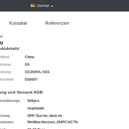
German
Kontakte
Referenzen
SW
SW
uktdetails:
ftsort:
China
enname:
GS
izierung:
CE,ROHS, SGS
lnummer:
GS0007
ung und Versand AGB:
estellmenge:
500pcs
negotiable
ckung
OPP-Tasche, dann im
mationen:
Weißbuchkasten, 200PCS/CTN