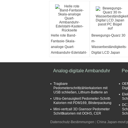
Helle rote Band-
Bewegungs-Quarz 30
Fantasie-Skala-
m-
analoge Quart-
Wasserbeständigkeits-
Armbanduhr-Edelstahl-
Digital LCD Japan
Kasten-Rückseite
passt PC Bügel auf
Analog-digitale Armbanduhr
Pe
Tragbare
OEM
Pedometerschrittzählerkalorien mit
Dig
USB schließen, Lithium-Batterie an
Ele
Ultra-Genauigkeit Pedometer-Schritt-
Sch
Kalorien mit PDM169, Blisterpackung
DC1
Mini-vertcall 3D Gsensor Pedometer
Schr
Schrittkalorien mit OOHS, CER
Sch
Datenschutz-Bestimmungen
|
China Japan-movt pa