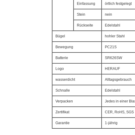
Einfassung
örtlich festgelegt
Stein
nein
Rückseite
Edelstahl
Bügel
hohler Stahl
Bewegung
PC21S
Batterie
SR626SW
Logo
HERAUF
wasserdicht
Alltagsgebrauch
Schnalle
Edelstahl
Verpacken
Jedes in einer Bl
Zertifikat
CER, RoHS, SGS
Garantie
1-jährig