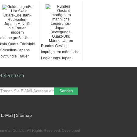
oldene große Uhr
kala-Quarz-Edelstahl-
Rundes Gesicht
ückseiten-Japans
imprägniern männliche
ovt für die Frauen
Legierungs-Japan-
odern
Bewegungs-Quarz-Uhr,
Männer Uhren
Referenzen
Senden
E-Mail
Sitemap
|
ometer Co.,Ltd.. All Rights Reserved. Developed