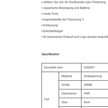
• mildern Sie Uhr, für Großhandel oder Förderung
• Japanische Bewegung und Batterie
• runde Form
• Augendiskette der Fälschung 3
• Einfassung
• Edelstahlbügel
• Ihr besessener Entwurf und Logo werden begrüßt
Spezifikation
Einzelteil nein.
GS0007
Material
Zinklegierung
Größe
46MM
Überziehen
PNP
Fall
Glas
flach