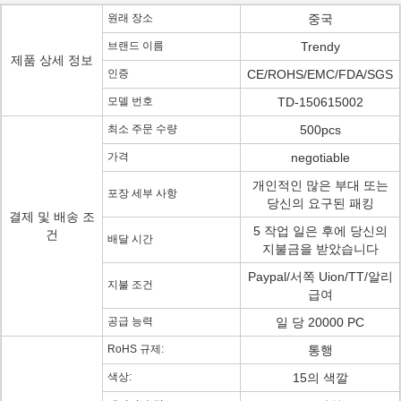
원래 장소
중국
브랜드 이름
Trendy
제품 상세 정보
인증
CE/ROHS/EMC/FDA/SGS
모델 번호
TD-150615002
최소 주문 수량
500pcs
가격
negotiable
개인적인 많은 부대 또는
포장 세부 사항
당신의 요구된 패킹
결제 및 배송 조
5 작업 일은 후에 당신의
건
배달 시간
지불금을 받았습니다
Paypal/서쪽 Uion/TT/알리
지불 조건
급여
공급 능력
일 당 20000 PC
RoHS 규제:
통행
색상:
15의 색깔