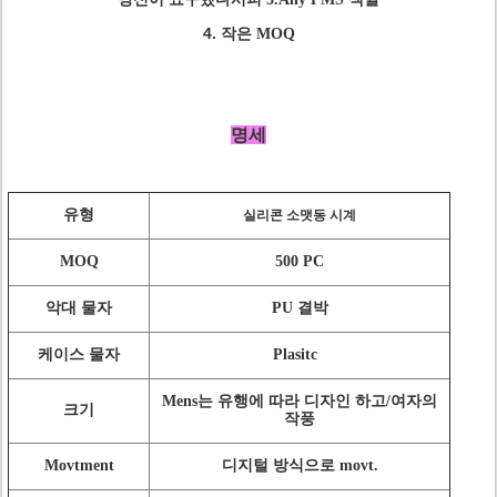
4.
작은 MOQ
명세
유형
실리콘 소맷동 시계
MOQ
500 PC
악대 물자
PU 결박
케이스 물자
Plasitc
Mens는 유행에 따라 디자인 하고/여자의
크기
작풍
Movtment
디지털 방식으로 movt.