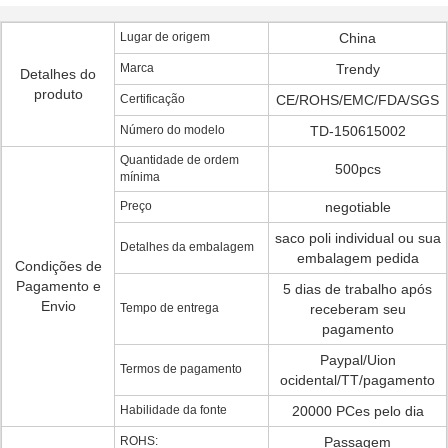
Lugar de origem
China
Marca
Trendy
Detalhes do
produto
Certificação
CE/ROHS/EMC/FDA/SGS
Número do modelo
TD-150615002
Quantidade de ordem
500pcs
mínima
Preço
negotiable
saco poli individual ou sua
Detalhes da embalagem
embalagem pedida
Condições de
Pagamento e
5 dias de trabalho após
Envio
Tempo de entrega
receberam seu
pagamento
Paypal/Uion
Termos de pagamento
ocidental/TT/pagamento
Habilidade da fonte
20000 PCes pelo dia
ROHS:
Passagem