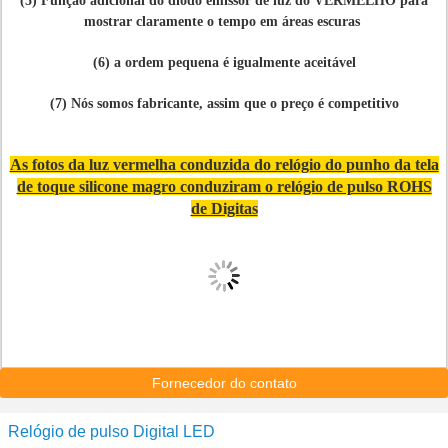
(5) Função adicional do diodo emissor de luz do VERMELHO para
mostrar claramente o tempo em áreas escuras
(6) a ordem pequena é igualmente aceitável
(7) Nós somos fabricante, assim que o preço é competitivo
As fotos da luz vermelha conduzida do relógio do punho da tela
de toque silicone magro conduziram o relógio de pulso ROHS
de Digitas
Fornecedor do contato
Relógio de pulso Digital LED