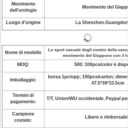
Movimento
Movimento del Giap
dell'orologio
Luogo d'origine
La Shenzhen-Guangdon
Lo sport casuale degli uomini della cassa
Nome di modello
movimento del Giappone con il l
MOQ:
500; 100pcs/color è disp
borsa 1pc/opp; 150pcs/carton; dimen
Imballaggio:
47.5*39*33.5cm
Termini di
T/T, Union/WU occidentale, Paypal per
pagamento:
Campione
Libero o rimborsabi
costato: