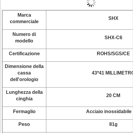
Marca
SHX
commerciale
Numero di
SHX-C6
modello
Certificazione
ROHS/SGS/CE
Dimensione della
cassa
43*41 MILLIMETR
dell'orologio
Lunghezza della
20 CM
cinghia
Fermaglio
Acciaio inossidabile
Peso
81g