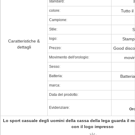
standard:
colore:
Tutto i
Campione:
Stile:
S
logo:
Stampa
Caratteristiche &
dettagli
Prezzo:
Good disco
Movimento dell'orologio:
movim
Sesso:
Batteria:
Batteri
marca:
Data del prodotto:
Evidenziare:
Oro
Lo sport casuale degli uomini della cassa della lega guarda il
con il logo impresso