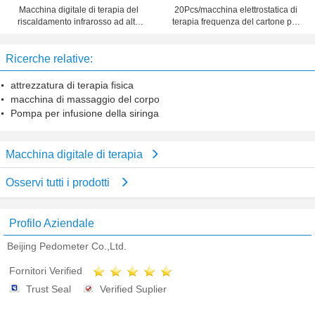
Macchina digitale di terapia del
20Pcs/macchina elettrostatica di
riscaldamento infrarosso ad alta
terapia frequenza del cartone per
temperatura per il dolore
sollievi dal dolore 1 - 1000 hertz
posteriore, dolore del collo
Ricerche relative:
attrezzatura di terapia fisica
macchina di massaggio del corpo
Pompa per infusione della siringa
Macchina digitale di terapia
Osservi tutti i prodotti
Profilo Aziendale
Beijing Pedometer Co.,Ltd.
Fornitori Verified
Trust Seal
Verified Suplier