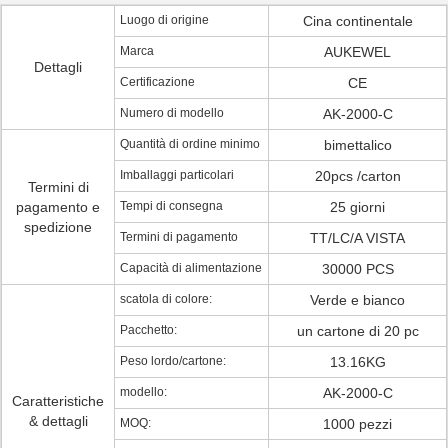
Luogo di origine
Cina continentale
Marca
AUKEWEL
Dettagli
Certificazione
CE
Numero di modello
AK-2000-C
Quantità di ordine minimo
bimettalico
Imballaggi particolari
20pcs /carton
Termini di
pagamento e
Tempi di consegna
25 giorni
spedizione
Termini di pagamento
TT/LC/A VISTA
Capacità di alimentazione
30000 PCS
scatola di colore:
Verde e bianco
Pacchetto:
un cartone di 20 pc
Peso lordo/cartone:
13.16KG
modello:
AK-2000-C
Caratteristiche
& dettagli
MOQ:
1000 pezzi