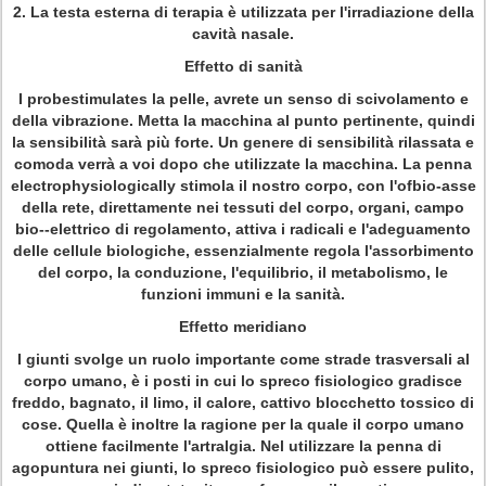
2.
La testa esterna di terapia è utilizzata per l'irradiazione della
cavità nasale.
Effetto di sanità
I probestimulates la pelle, avrete un senso di scivolamento e
della vibrazione. Metta la macchina al punto pertinente, quindi
la sensibilità sarà più forte. Un genere di sensibilità rilassata e
comoda verrà a voi dopo che utilizzate la macchina. La penna
electrophysiologically stimola il nostro corpo, con l'ofbio-asse
della rete, direttamente nei tessuti del corpo, organi, campo
bio--elettrico di regolamento, attiva i radicali e l'adeguamento
delle cellule biologiche, essenzialmente regola l'assorbimento
del corpo, la conduzione, l'equilibrio, il metabolismo, le
funzioni immuni e la sanità.
Effetto meridiano
I giunti svolge un ruolo importante come strade trasversali al
corpo umano, è i posti in cui lo spreco fisiologico gradisce
freddo, bagnato, il limo, il calore, cattivo blocchetto tossico di
cose. Quella è inoltre la ragione per la quale il corpo umano
ottiene facilmente l'artralgia. Nel utilizzare la penna di
agopuntura nei giunti, lo spreco fisiologico può essere pulito,