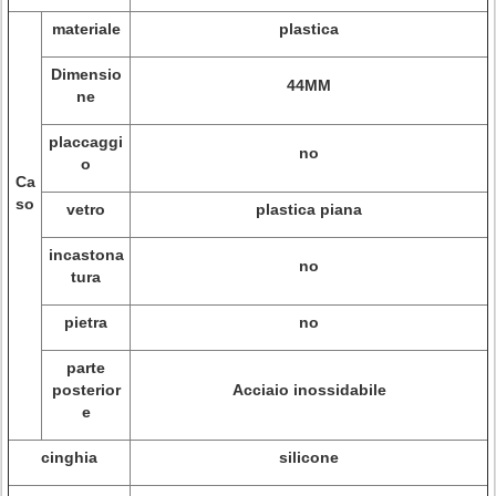
materiale
plastica
Dimensio
44MM
ne
placcaggi
no
o
Ca
so
vetro
plastica piana
incastona
no
tura
pietra
no
parte
posterior
Acciaio inossidabile
e
cinghia
silicone