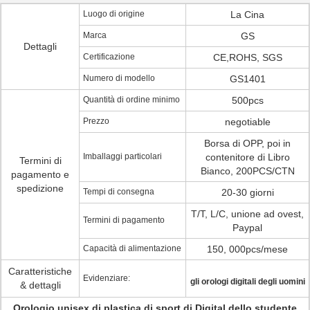
Luogo di origine
La Cina
Marca
GS
Dettagli
Certificazione
CE,ROHS, SGS
Numero di modello
GS1401
Quantità di ordine minimo
500pcs
Prezzo
negotiable
Borsa di OPP, poi in
Imballaggi particolari
contenitore di Libro
Termini di
Bianco, 200PCS/CTN
pagamento e
spedizione
Tempi di consegna
20-30 giorni
T/T, L/C, unione ad ovest,
Termini di pagamento
Paypal
Capacità di alimentazione
150, 000pcs/mese
Caratteristiche
Evidenziare:
gli orologi digitali degli uomini
& dettagli
Orologio unisex di plastica di sport di Digital dello studente