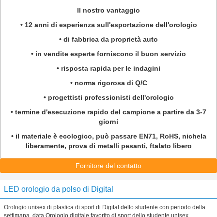
Il nostro vantaggio
• 12 anni di esperienza sull'esportazione dell'orologio
• di fabbrica da proprietà auto
• in vendite esperte forniscono il buon servizio
• risposta rapida per le indagini
• norma rigorosa di Q/C
• progettisti professionisti dell'orologio
• termine d'esecuzione rapido del campione a partire da 3-7
giorni
• il materiale è ecologico, può passare EN71, RoHS, nichela
liberamente, prova di metalli pesanti, ftalato libero
Fornitore del contatto
LED orologio da polso di Digital
Orologio unisex di plastica di sport di Digital dello studente con periodo della
settimana, data Orologio digitale favorito di sport dello studente unisex