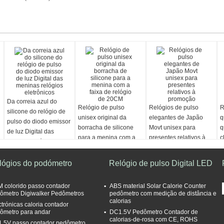
Da correia azul do
Relógio de pulso
Relógios de pulso
R
silicone do relógio de
unisex original da
elegantes de Japão
q
pulso do diodo emissor
borracha de silicone
Movt unisex para
q
de luz Digital das
para a menina com a
presentes relativos à
c
meninas relógios
faixa de relógio de
promoção
d
eletrônicos
20CM
lógios do podómetro
Relógio de pulso Digital LED
 colorido passo contador
ABS material Solar Calorie Counter
ômetro Digiwalker Pedômetros
pedômetro com medição de distância e
calorias
ctrónicas caloria contador
ômetro para andar
DC1.5V Pedômetro Contador de
calorias-de-rosa com CE, ROHS
.5V passo contador pedômetro