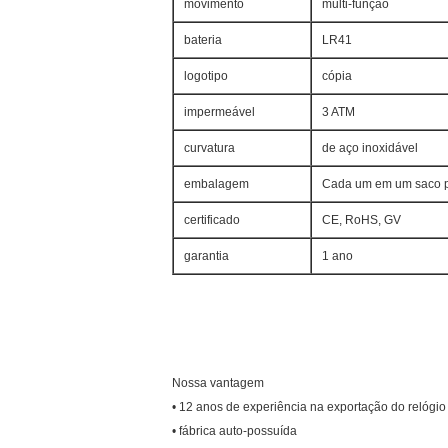
movimento
multi-função
bateria
LR41
logotipo
cópia
impermeável
3 ATM
curvatura
de aço inoxidável
embalagem
Cada um em um saco pl
certificado
CE, RoHS, GV
garantia
1 ano
Nossa vantagem
• 12 anos de experiência na exportação do relógio
• fábrica auto-possuída