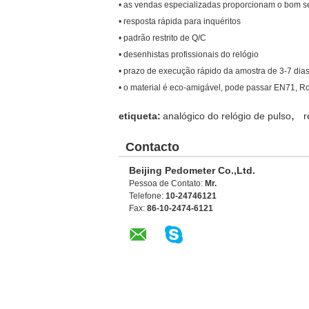
• as vendas especializadas proporcionam o bom s
• resposta rápida para inquéritos
• padrão restrito de Q/C
• desenhistas profissionais do relógio
• prazo de execução rápido da amostra de 3-7 dia
• o material é eco-amigável, pode passar EN71, RoH
,
etiqueta:
analógico do relógio de pulso
r
Contacto
Beijing Pedometer Co.,Ltd.
Pessoa de Contato:
Mr.
Telefone:
10-24746121
Fax:
86-10-2474-6121