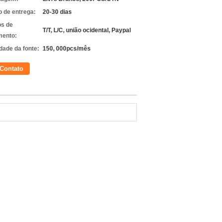
 de entrega:
20-30 dias
s de
T/T, L/C, união ocidental, Paypal
ento:
dade da fonte:
150, 000pcs/mês
Contato