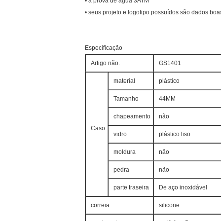
• à prova de água 3ATM
• seus projeto e logotipo possuídos são dados boa
Especificação
Artigo não.
GS1401
material
plástico
Tamanho
44MM
chapeamento
não
Caso
vidro
plástico liso
moldura
não
pedra
não
parte traseira
De aço inoxidável
correia
silicone