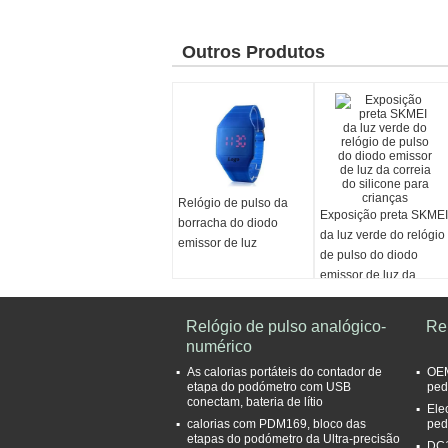
Outros Produtos
Relógio de pulso da
Exposição preta SKMEI
borracha do diodo
da luz verde do relógio
emissor de luz
de pulso do diodo
emissor de luz da
correia do silicone para
crianças
Relógio de pulso analógico-
Re
numérico
As calorias portáteis do contador de
OEM
etapa do podómetro com USB
ped
conectam, bateria de lítio
Ele
calorias com PDM169, bloco das
ped
etapas do podómetro da Ultra-precisão
DC1