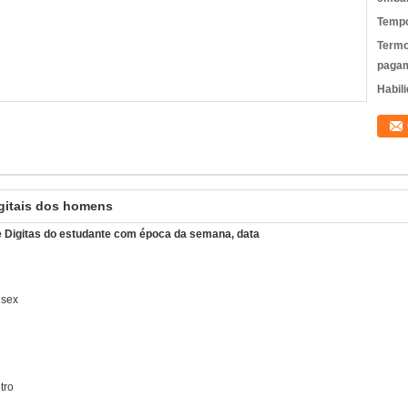
Tempo
Termo
pagam
Habili
igitais dos homens
de Digitas do estudante com época da semana, data
nisex
tro