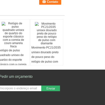
Movimento PC21/2035
elógio de pulso
unisex dourado preto
uadrado unisex de
de pouco peso do
uartzo do esporte
relógio de pulso com
lássico com a correia
diamante
e couro amarela fraca
Pedir um orçamento
Enviar