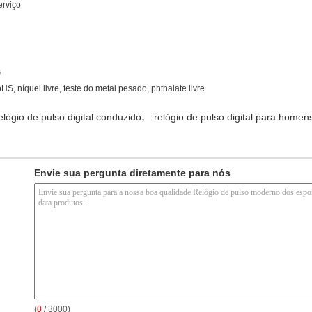
erviço
s
S, níquel livre, teste do metal pesado, phthalate livre
,
elógio de pulso digital conduzido
relógio de pulso digital para homen
Envie sua pergunta diretamente para nós
(
0
/ 3000)