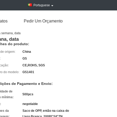
Portuguese
atos
Pedir Um Orçamento
a semana, data
na, data
lhes do produto:
 de origem:
China
:
GS
icação:
CE,ROHS, SGS
o do modelo:
GS1401
ições de Pagamento e Envio:
idade de
500pcs
 mínima:
:
negotiable
hes da
Saco de OPP, então na caixa do
lagem:
Livro Branco, 200PCS/CTN