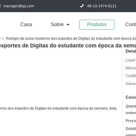
manager@qq.com
86-10-2474-6121
Casa
Sobre
Produtos
Cont
D
Relógio de pulso moderno dos esportes de Digitas do estudante com época d
sportes de Digitas do estudante com época da sema
Deta
Lugar
Marca
Certif
Númer
Cond
Quant
ordem
Preço
Detal
emba