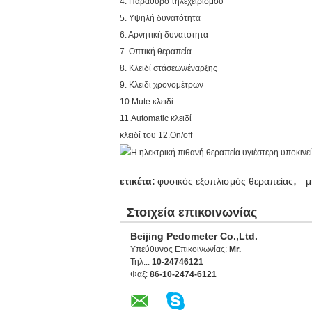
4. Παράθυρο τηλεχειρισμού
5. Υψηλή δυνατότητα
6. Αρνητική δυνατότητα
7. Οπτική θεραπεία
8. Κλειδί στάσεων/έναρξης
9. Κλειδί χρονομέτρων
10.Mute κλειδί
11.Automatic κλειδί
κλειδί του 12.On/off
,
ετικέτα:
φυσικός εξοπλισμός θεραπείας
μ
Στοιχεία επικοινωνίας
Beijing Pedometer Co.,Ltd.
Υπεύθυνος Επικοινωνίας:
Mr.
Τηλ.::
10-24746121
Φαξ:
86-10-2474-6121