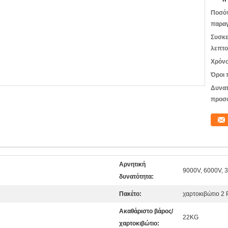
Ποσό
παραγ
Συσκε
λεπτο
Χρόνο
Όροι 
Δυνατ
προσ
Αρνητική
9000V, 6000V, 
δυνατότητα:
Πακέτο:
χαρτοκιβώτιο 2
Ακαθάριστο βάρος/
22KG
χαρτοκιβώτιο: