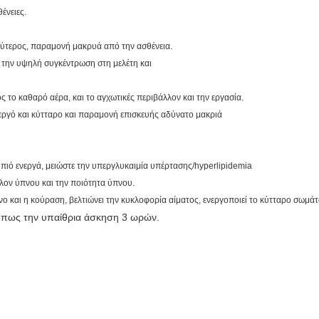
ένειες.
αλύτερος, παραμονή μακρυά από την ασθένεια.
ι την υψηλή συγκέντρωση στη μελέτη και
 το καθαρό αέρα, και το αγχωτικές περιβάλλον και την εργασία.
νεργό και κύτταρο και παραμονή επισκευής αδύνατο μακριά
πιό ενεργά, μειώστε την υπεργλυκαιμία υπέρτασης/hyperlipidemia
λλον ύπνου και την ποιότητα ύπνου.
νο και η κούραση, βελτιώνει την κυκλοφορία αίματος, ενεργοποιεί το κύτταρο σωμά
όπως την υπαίθρια άσκηση 3 ωρών.