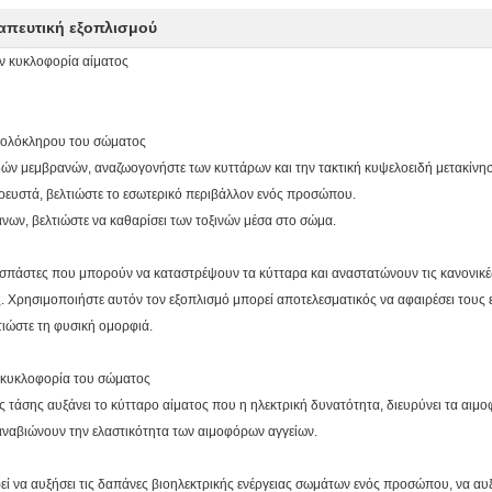
απευτική εξοπλισμού
ην κυκλοφορία αίματος
ρα ολόκληρου του σώματος
δών μεμβρανών, αναζωογονήστε των κυττάρων και την τακτική κυψελοειδή μετακίνη
 ρευστά, βελτιώστε το εσωτερικό περιβάλλον ενός προσώπου.
άνων, βελτιώστε να καθαρίσει των τοξινών μέσα στο σώμα.
σπάστες που μπορούν να καταστρέψουν τα κύτταρα και αναστατώνουν τις κανονικές
ς. Χρησιμοποιήστε αυτόν τον εξοπλισμό μπορεί αποτελεσματικός να αφαιρέσει τους 
τιώστε τη φυσική ομορφιά.
ροκυκλοφορία του σώματος
τάσης αυξάνει το κύτταρο αίματος που η ηλεκτρική δυνατότητα, διευρύνει τα αιμοφόρ
αναβιώνουν την ελαστικότητα των αιμοφόρων αγγείων.
ί να αυξήσει τις δαπάνες βιοηλεκτρικής ενέργειας σωμάτων ενός προσώπου, να αυξή