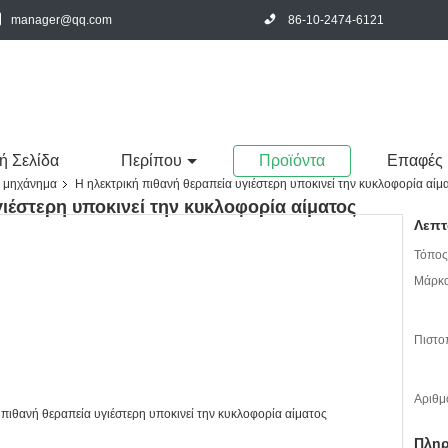
manager@qq.com
86-10-2474-6121
ή Σελίδα
Περίπου
Προϊόντα
Επαφές
 μηχάνημα
Η ηλεκτρική πιθανή θεραπεία υγιέστερη υποκινεί την κυκλοφορία αίμ
ιέστερη υποκινεί την κυκλοφορία αίματος
Λεπτ
Τόπος
Μάρκα
Πιστο
Αριθμ
Πληρ