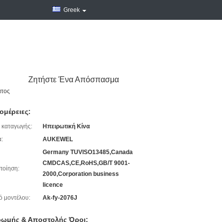
Greek
Ζητήστε Ένα Απόσπασμα
ατος
ομέρειες:
 καταγωγής:
Ηπειρωτική Κίνα
:
AUKEWEL
Germany TUVISO13485,Canada
CMDCAS,CE,RoHS,GB/T 9001-
ποίηση:
2000,Corporation business
licence
ό μοντέλου:
Ak-fy-2076J
ωμής & Αποστολής Όροι: