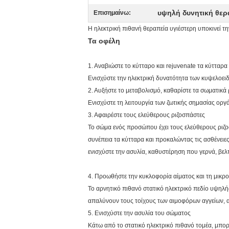
υψηλή δυνητική θερ
Επισημαίνω:
Η ηλεκτρική πιθανή θεραπεία υγιέστερη υποκινεί τ
Τα οφέλη
1. Αναβιώστε το κύτταρο και rejuvenate τα κύττα
Ενισχύστε την ηλεκτρική δυνατότητα των κυψελοει
2. Αυξήστε το μεταβολισμό, καθαρίστε τα σωματικά
Ενισχύστε τη λειτουργία των ζωτικής σημασίας οργ
3. Αφαιρέστε τους ελεύθερους ριζοσπάστες
Το σώμα ενός προσώπου έχει τους ελεύθερους ριζο
συνέπεια τα κύτταρα και προκαλώντας τις ασθένειε
ενισχύστε την ασυλία, καθυστέρηση που γερνά, βελ
4. Προωθήστε την κυκλοφορία αίματος και τη μικ
Το αρνητικό πιθανό στατικό ηλεκτρικό πεδίο υψηλής 
απαλύνουν τους τοίχους των αιμοφόρων αγγείων, 
5. Ενισχύστε την ασυλία του σώματος
Κάτω από το στατικό ηλεκτρικό πιθανό τομέα, μπορε