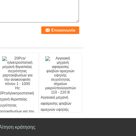
0Pcs/ηλεκτροστατική
Αγγειακή μηχανή
ηχανή θεραπείας
αφαίρεσης φλεβών
υχνότητας
αραχνών υψηλής
αρτοκιβωτίων για την
συχνότητας σημείων
νακούφιση πόνου 1 -
μικροϋπολογιστών 110
000 Hz
Αίτηση κράτησης
- 220 Β