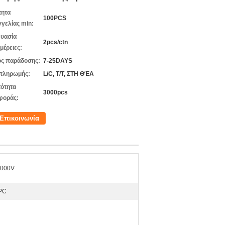
τητα
100PCS
γελίας min:
υασία
2pcs/ctn
μέρειες:
ς παράδοσης:
7-25DAYS
πληρωμής:
L/C, T/T, ΣΤΗ ΘΈΑ
ότητα
3000pcs
φοράς:
Επικοινωνία
3000V
 PC