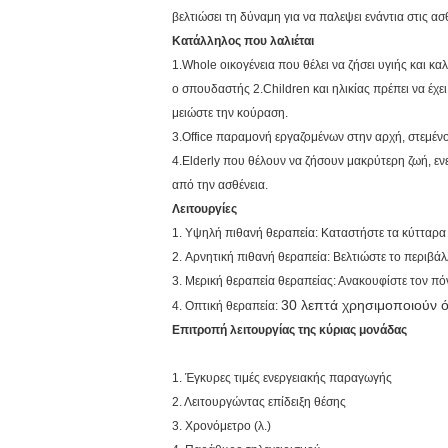
βελτιώσει τη δύναμη για να παλεψει ενάντια στις ασθ
Κατάλληλος που λαλιέται
1.Whole οικογένεια που θέλει να ζήσει υγιής και κ
ο σπουδαστής 2.Children και ηλικίας πρέπει να έχε
μειώστε την κούραση.
3.Office παραμονή εργαζομένων στην αρχή, στεμένος
4.Elderly που θέλουν να ζήσουν μακρύτερη ζωή, ε
από την ασθένεια.
Λειτουργίες
1. Υψηλή πιθανή θεραπεία: Καταστήστε τα κύτταρα 
2. Αρνητική πιθανή θεραπεία: Βελτιώστε το περιβά
3. Μερική θεραπεία θεραπείας: Ανακουφίστε τον πό
30 λεπτά χρησιμοποιούν 
4. Οπτική θεραπεία:
Επιτροπή λειτουργίας της κύριας μονάδας
1. Έγκυρες τιμές ενεργειακής παραγωγής
2. Λειτουργώντας επίδειξη θέσης
3. Χρονόμετρο (λ.)