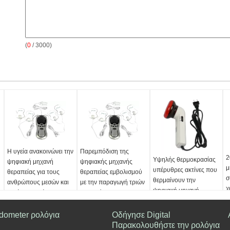
(
0
/ 3000)
Η υγεία ανακοινώνει την
Παρεμπόδιση της
2
Υψηλής θερμοκρασίας
ψηφιακή μηχανή
ψηφιακής μηχανής
μ
υπέρυθρες ακτίνες που
θεραπείας για τους
θεραπείας εμβολισμού
σ
θερμαίνουν την
ανθρώπους μεσών και
με την παραγωγή τριών
χ
ψηφιακή μηχανή
,
μεγάλης ηλικίας
καναλιών
α
θεραπείας για τη
1
μυαλγία, πόνος λαιμών
dometer ρολόγια
Οδήγησε Digital
Παρακολουθήστε την ρολόγια