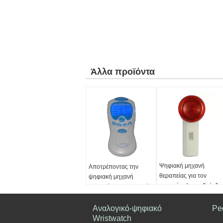
Άλλα προϊόντα
Ψηφιακή μηχανή
Αποτρέποντας την
θεραπείας για τον
ψηφιακή μηχανή
πονοκέφαλο, αρθρίτιδα
θεραπείας εμβολισμού
μυϊκός πόνος
για τη υψηλή πίεση
αίματος
Αναλογικό-ψηφιακό
Pe
Wristwatch