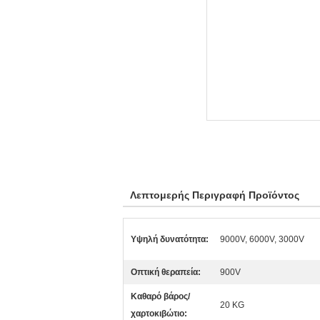
Λεπτομερής Περιγραφή Προϊόντος
Υψηλή δυνατότητα:
9000V, 6000V, 3000V
Οπτική θεραπεία:
900V
Καθαρό βάρος/
20 KG
χαρτοκιβώτιο: