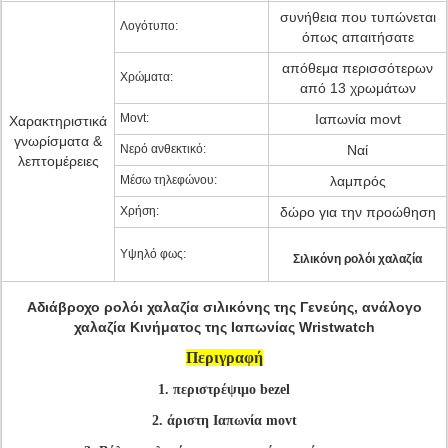
συνήθεια που τυπώνεται
Λογότυπο:
όπως απαιτήσατε
απόθεμα περισσότερων
Χρώματα:
από 13 χρωμάτων
Movt:
Ιαπωνία movt
Χαρακτηριστικά
γνωρίσματα &
Νερό ανθεκτικό:
Ναί
λεπτομέρειες
Μέσω τηλεφώνου:
λαμπρός
Χρήση:
δώρο για την προώθηση
Υψηλό φως:
Σιλικόνη ρολόι χαλαζία
Αδιάβροχο ρολόι χαλαζία σιλικόνης της Γενεύης, ανάλογο
χαλαζία Κινήματος της Ιαπωνίας Wristwatch
Περιγραφή
1. περιστρέψιμο bezel
2. άριστη Ιαπωνία movt