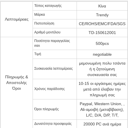
Τόπος καταγωγής
Κίνα
Μάρκα
Trendy
Λεπτομέρειες
Πιστοποίηση
CE/ROHS/EMC/FDA/SGS
Αριθμό μοντέλου
TD-150612001
Ποσότητα παραγγελίας
500pcs
min
Τιμή
negotiable
μεμονωμένη πολυ τσάντα
Συσκευασία λεπτομέρειες
ή η ζητούμενη
συσκευασία σας
Πληρωμής &
Αποστολής
10-15 οι εργάσιμες ημέρες
Όροι
Χρόνος παράδοσης
μετά από έλαβαν την
πληρωμή σας
Paypal, Western Union, ,
Όροι πληρωμής
Ali-αμοιβή (μεταβίβαση),
L/C, D/A, D/P, T/T,
Δυνατότητα προσφοράς
20000 PC ανά ημέρα