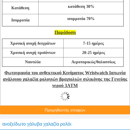
κατάθεση 30%
Κατάθεση
ισορροπία 70%
Ισορροπία
Παράδοση
Χρονική ανοχή δειγμάτων
7-15 ημέρες
Χρονική ανοχή προϊόντων
20-25 ημέρες
Ναυτιλία
Αεροπορικώς/θαλασσίως
Φωτογραφία του ανθεκτικού Κινήματος Wristwatch Ιαπωνία
ανάλογου χαλαζία ρολογιών βραχιολιών σιλικόνης της Γενεύης
νερού 3ATM
Προμηθευτής επαφών
ανοξείδωτο χάλυβα χαλαζία ρολόι