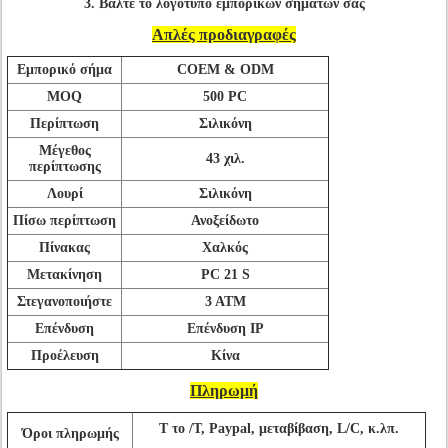
3. Βάλτε το λογότυπο εμπορικών σημάτων σας
Απλές προδιαγραφές
Εμπορικό σήμα
COEM & ODM
MOQ
500 PC
Περίπτωση
Σιλικόνη
Μέγεθος
43 χιλ.
περίπτωσης
Λουρί
Σιλικόνη
Πίσω περίπτωση
Ανοξείδωτο
Πίνακας
Χαλκός
Μετακίνηση
PC 21 S
Στεγανοποιήστε
3 ATM
Επένδυση
Επένδυση IP
Προέλευση
Κίνα
Πληρωμή
Τ το /T, Paypal, μεταβίβαση, L/C, κ.λπ.
Όροι πληρωμής