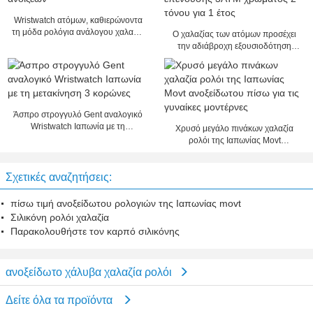
Wristwatch ατόμων, καθιερώνοντα
τη μόδα ρολόγια ανάλογου χαλαζία
Ο χαλαζίας των ατόμων προσέχει
με τη ζώνη ανοίξεων
την αδιάβροχη εξουσιοδότηση
προμηθευτών επένδυσης 3ATM
χρώματος 2 τόνου για 1 έτος
Άσπρο στρογγυλό Gent αναλογικό
Wristwatch Ιαπωνία με τη
Χρυσό μεγάλο πινάκων χαλαζία
μετακίνηση 3 κορώνες
ρολόι της Ιαπωνίας Movt
ανοξείδωτου πίσω για τις γυναίκες
μοντέρνες
Σχετικές αναζητήσεις:
πίσω τιμή ανοξείδωτου ρολογιών της Ιαπωνίας movt
Σιλικόνη ρολόι χαλαζία
Παρακολουθήστε τον καρπό σιλικόνης
ανοξείδωτο χάλυβα χαλαζία ρολόι
Δείτε όλα τα προϊόντα