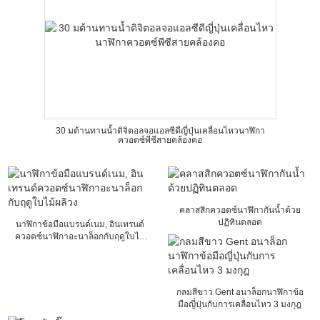
30 มต้านทานน้ำดิจิตอลจอแอลซีดีญี่ปุ่นเคลื่อนไหวนาฬิกา
ควอตซ์พีซีสายคล้องคอ
คลาสสิกควอตซ์นาฬิกากันน้ำด้วย
ปฏิทินตลอด
นาฬิกาข้อมือแบรนด์เนม, อินเทรนด์
ควอตซ์นาฬิกาอะนาล็อกกับฤดูใบไม้
ผลิวง
กลมสีขาว Gent อนาล็อกนาฬิกาข้อ
มือญี่ปุ่นกับการเคลื่อนไหว 3 มงกุฎ