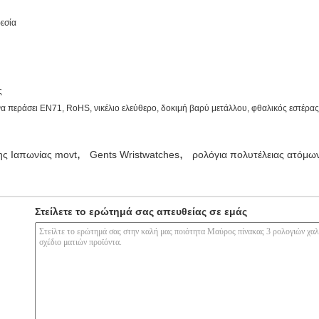
ρεσία
ς
ί να περάσει EN71, RoHS, νικέλιο ελεύθερο, δοκιμή βαρύ μετάλλου, φθαλικός εστέρα
,
,
ης Ιαπωνίας movt
Gents Wristwatches
ρολόγια πολυτέλειας ατόμω
Στείλετε το ερώτημά σας απευθείας σε εμάς