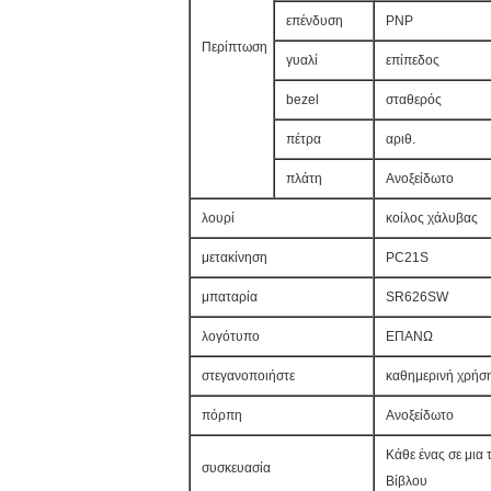
επένδυση
PNP
Περίπτωση
γυαλί
επίπεδος
bezel
σταθερός
πέτρα
αριθ.
πλάτη
Ανοξείδωτο
λουρί
κοίλος χάλυβας
μετακίνηση
PC21S
μπαταρία
SR626SW
λογότυπο
ΕΠΑΝΩ
στεγανοποιήστε
καθημερινή χρήσ
πόρπη
Ανοξείδωτο
Κάθε ένας σε μια 
συσκευασία
Βίβλου