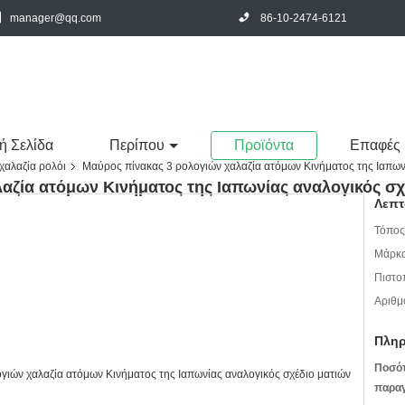
manager@qq.com
86-10-2474-6121
ή Σελίδα
Περίπου
Προϊόντα
Επαφές
χαλαζία ρολόι
Μαύρος πίνακας 3 ρολογιών χαλαζία ατόμων Κινήματος της Ιαπων
αζία ατόμων Κινήματος της Ιαπωνίας αναλογικός σχ
Λεπτ
Τόπος
Μάρκα
Πιστο
Αριθμ
Πληρ
Ποσό
παραγ