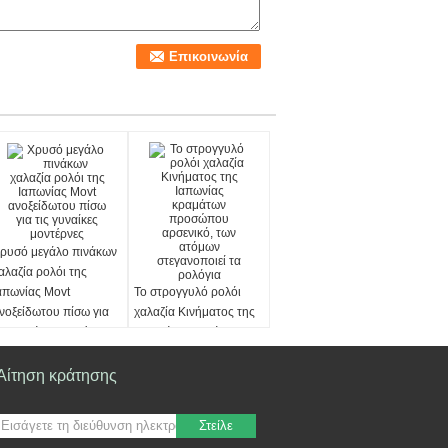
ρυσό μεγάλο πινάκων
αλαζία ρολόι της
απωνίας Movt
Το στρογγυλό ρολόι
νοξείδωτου πίσω για
χαλαζία Κινήματος της
ις γυναίκες μοντέρνες
Ιαπωνίας κραμάτων
προσώπου αρσενικό,
των ατόμων
Αίτηση κράτησης
στεγανοποιεί τα ρολόγια
Στείλε