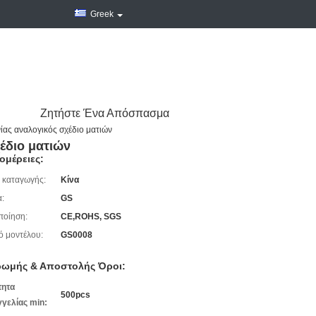
Greek
Ζητήστε Ένα Απόσπασμα
ίας αναλογικός σχέδιο ματιών
έδιο ματιών
ομέρειες:
 καταγωγής:
Κίνα
:
GS
ποίηση:
CE,ROHS, SGS
ό μοντέλου:
GS0008
ωμής & Αποστολής Όροι:
τητα
500pcs
γελίας min: