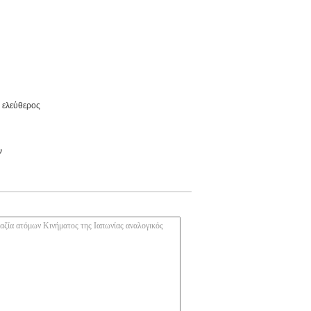
ς ελεύθερος
ν