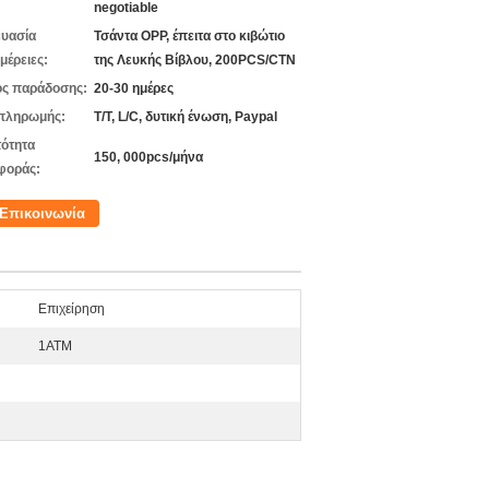
negotiable
υασία
Τσάντα OPP, έπειτα στο κιβώτιο
μέρειες:
της Λευκής Βίβλου, 200PCS/CTN
ς παράδοσης:
20-30 ημέρες
πληρωμής:
T/T, L/C, δυτική ένωση, Paypal
ότητα
150, 000pcs/μήνα
φοράς:
Επικοινωνία
Επιχείρηση
1ATM