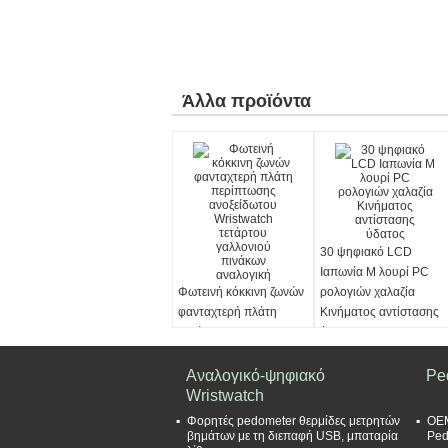
Άλλα προϊόντα
30 ψηφιακό LCD
Ιαπωνία Μ λουρί PC
Φωτεινή κόκκινη ζωνών
ρολογιών χαλαζία
φανταχτερή πλάτη
Κινήματος αντίστασης
περίπτωσης
ύδατος
ανοξείδωτου Wristwatch
τετάρτου γαλλονιού
Αναλογικό-ψηφιακό
Pe
πινάκων αναλογική
Wristwatch
Φορητές pedometer θερμίδες μετρητών
OEM
βημάτων με τη διεπαφή USB, μπαταρία
Ped