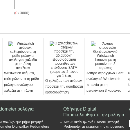
(
0
/ 3000)
Wristwatch ατόμων,
Άσπρο στρογγυλό Gent
Χ
καθιερώνοντα τη μόδα
αναλογικό Wristwatch
χ
Ο χαλαζίας των ατόμων
ρολόγια ανάλογου
Ιαπωνία με τη
Ι
προσέχει την αδιάβροχη
χαλαζία με τη ζώνη
μετακίνηση 3 κορώνες
α
εξουσιοδότηση
ανοίξεων
τ
προμηθευτών
επένδυσης 3ATM
dometer ρολόγια
Οδήγησε Digital
χρώματος 2 τόνου για 1
Παρακολουθήστε την ρολόγια
έτος
 πολύχρωμο βήμα μετρητή
ABS υλικών ηλιακή Calorie μετρητή
ometer Digiwalker Pedometers
Pedometer με μέτρηση της απόστασης