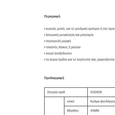
Περιγραφή
• ευγενές ρολόι, για το χονδρικό εμπόριο ή την πρ
• Ιαπωνική μετακίνηση και μπαταρία
• στρογγυλή μορφή
• πλαστός δίσκος 3 ματιών
• λουρί ανοξείδωτου
• το κύρια σχέδιο και το λογότυπό σας χαιρετίζονται
Προδιαγραφή
Στοιχείο αριθ.
GS0008
υλικό
Κράμα ψευδάργυ
Μέγεθος
44MM