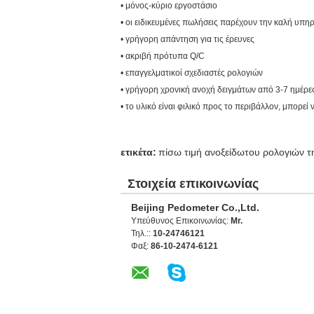
• μόνος-κύριο εργοστάσιο
• οι ειδικευμένες πωλήσεις παρέχουν την καλή υπη
• γρήγορη απάντηση για τις έρευνες
• ακριβή πρότυπα Q/C
• επαγγελματικοί σχεδιαστές ρολογιών
• γρήγορη χρονική ανοχή δειγμάτων από 3-7 ημέρε
• το υλικό είναι φιλικό προς το περιβάλλον, μπορε
ετικέτα:
πίσω τιμή ανοξείδωτου ρολογιών τ
Στοιχεία επικοινωνίας
Beijing Pedometer Co.,Ltd.
Υπεύθυνος Επικοινωνίας:
Mr.
Τηλ.::
10-24746121
Φαξ:
86-10-2474-6121