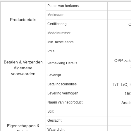
Plaats van herkomst
Merknaam
Productdetails
Certificering
C
Modelnummer
Min. bestelaantal
Prijs
OPP-zak,
Betalen & Verzenden
Verpakking Details
Algemene
voorwaarden
Levertijd
Betalingscondities
T/T, L/C,
Levering vermogen
150
Naam van het product:
Anal
Stijl:
Geslacht:
Eigenschappen &
Waterdicht: