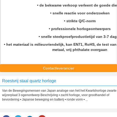
• de bekwame verkoop verleent de goede die
• snelle reactie voor onderzoeken
• strikte Q/C-norm
• professionele horlogeontwerpers
• snelle steekproefproductietijd van 3-7 da
• het materiaal is milieuvriendelijk, kan EN71, RoHS, de test van 
metaal, vrij phthalate overgaan
Contactleverancier
Roestvrij staal quartz horloge
Van de Bewegingsmensen van Japan analoge van het het Kwartshorloge zwarte
wijzerplaat 3 ogenontwerp Beschrijving • zacht horloge, voor groothandel of
bevordering • Japanse beweging en batterij • ronde vorm • ...