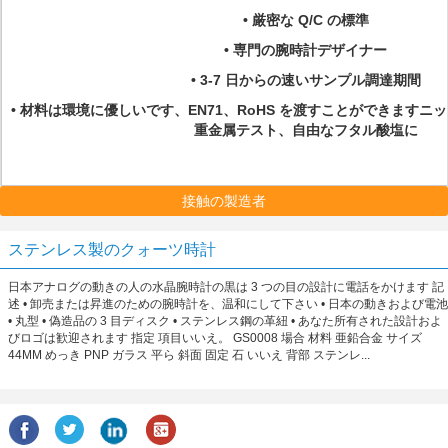
• 厳密な Q/C の標準
• 専門の腕時計デザイナー
• 3-7 日からの速いサンプル調達期間
• 材料は環境に優しいです、EN71、RoHS を渡すことができます
重金属テスト、自由なフタル酸塩に
接触の製造者
ステンレス製のクォーツ時計
日本アナログの動きの人の水晶腕時計の黒は 3 つの目の設計に電話をかけます 記
述 • 卸売または昇進のための腕時計を、温和にして下さい • 日本の動きおよび電池
• 丸型 • 偽造品の 3 目ディスク • ステンレス鋼の革紐 • あなた所有された設計およ
びロゴは歓迎されます 指定 項目いいえ。 GS0008 場合 材料 亜鉛合金 サイズ
44MM めっき PNP ガラス 平ら 斜面 固定 石 いいえ 背部 ステンレ...