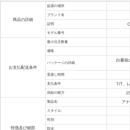
起源の場所
ブランド名
商品の詳細
証明
C
モデル番号
最小注文数量
価格
白書箱の
パッケージの詳細
お支払配送条件
受渡し時間
支払条件
T/T、L
供給の能力
1
製品名:
アナ
スタイル:
性別:
特徴及び細部
防水: