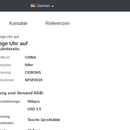
German
Kontakte
Referenzen
oge Uhr auf
oge Uhr auf
uktdetails:
ftsort:
CHINA
enname:
Nifer
izierung:
CE/ROHS
lnummer:
NFSP2039
ung und Versand AGB:
estellmenge:
500pcs
USD 3-5
ckung
Tasche 1pcs/bubble
mationen: