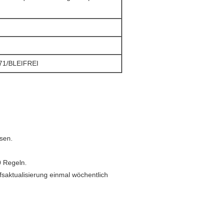
1/BLEIFREI
sen.
0 Regeln.
saktualisierung einmal wöchentlich