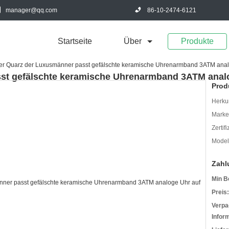
manager@qq.com
86-10-2474-6121
Startseite
Über
Produkte
er Quarz der Luxusmänner passt gefälschte keramische Uhrenarmband 3ATM anal
st gefälschte keramische Uhrenarmband 3ATM anal
Prod
Herkun
Mark
Zertif
Model
Zahl
Min B
Preis:
Verpa
Infor