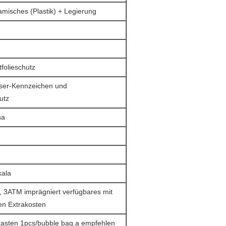
amisches (Plastik) + Legierung
tfolieschutz
aser-Kennzeichen und
utz
na
kala
, 3ATM imprägniert verfügbares mit
en Extrakosten
asten 1pcs/bubble bag.a empfehlen