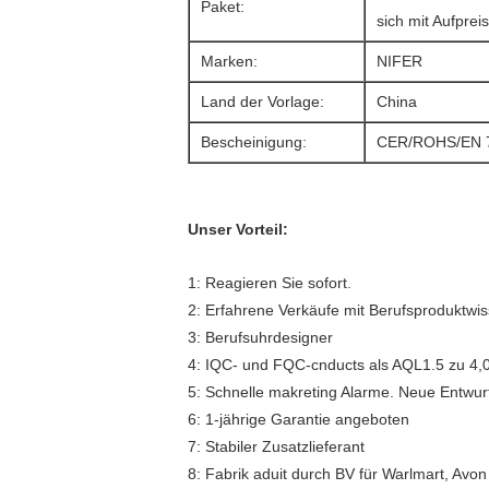
Paket:
sich mit Aufpreis
Marken:
NIFER
Land der Vorlage:
China
Bescheinigung:
CER/ROHS/EN 7
Unser Vorteil:
1: Reagieren Sie sofort.
2: Erfahrene Verkäufe mit Berufsproduktwis
3: Berufsuhrdesigner
4: IQC- und FQC-cnducts als AQL1.5 zu 4,
5: Schnelle makreting Alarme. Neue Entwurf
6: 1-jährige Garantie angeboten
7: Stabiler Zusatzlieferant
8: Fabrik aduit durch BV für Warlmart, Avon