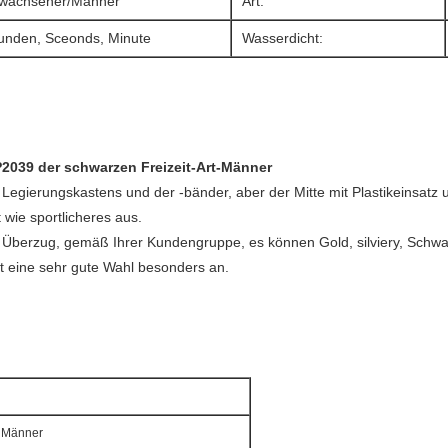
wachsener/Männer
Art:
unden, Sceonds, Minute
Wasserdicht:
039 der schwarzen Freizeit-Art-Männer
 Legierungskastens und der -bänder, aber der Mitte mit Plastikeinsatz 
 wie sportlicheres aus.
 Überzug, gemäß Ihrer Kundengruppe, es können Gold, silviery, Schwa
ist eine sehr gute Wahl besonders an.
r Männer