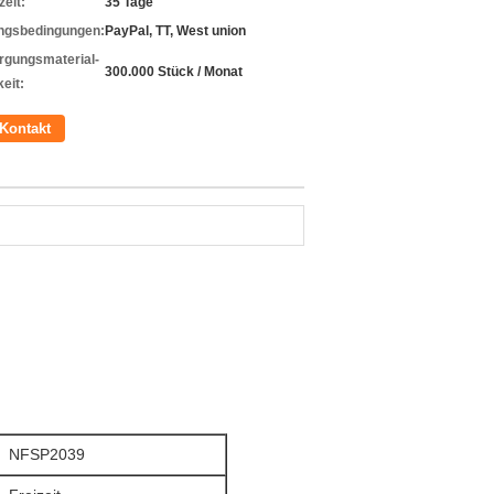
zeit:
35 Tage
ngsbedingungen:
PayPal, TT, West union
rgungsmaterial-
300.000 Stück / Monat
eit:
Kontakt
NFSP2039